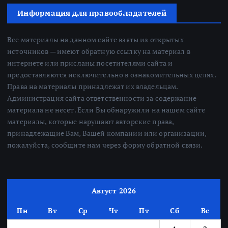
Информация для правообладателей
Все материалы на данном сайте взяты из открытых
источников — имеют обратную ссылку на материал в
интернете или присланы посетителями сайта и
предоставляются исключительно в ознакомительных целях.
Права на материалы принадлежат их владельцам.
Администрация сайта ответственности за содержание
материала не несет. Если Вы обнаружили на нашем сайте
материалы, которые нарушают авторские права,
принадлежащие Вам, Вашей компании или организации,
пожалуйста, сообщите нам через форму обратной связи.
Август 2026
Пн
Вт
Ср
Чт
Пт
Сб
Вс