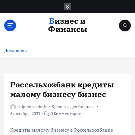
П
е
р
Бизнес и
е
Финансы
й
т
и
Домашняя
к
с
о
д
е
Россельхозбанк кредиты
р
малому бизнесу бизнес
ж
и
shipitsin_admin
Кредиты для бизнеса
м
6 октября, 2023
0 Комментарии
о
м
у
Кредиты малому бизнесу в Россельхозбанке