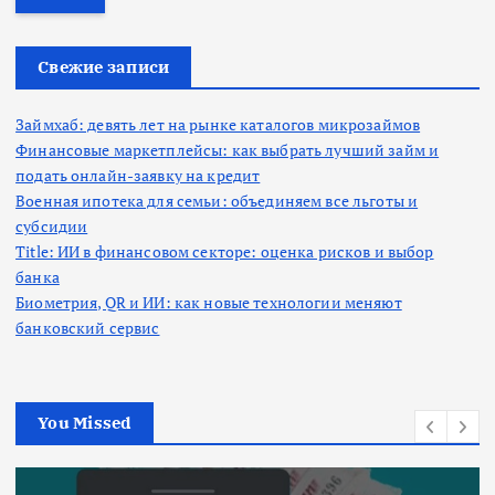
т
и
:
Свежие записи
Займхаб: девять лет на рынке каталогов микрозаймов
Финансовые маркетплейсы: как выбрать лучший займ и
подать онлайн-заявку на кредит
Военная ипотека для семьи: объединяем все льготы и
субсидии
Title: ИИ в финансовом секторе: оценка рисков и выбор
банка
Биометрия, QR и ИИ: как новые технологии меняют
банковский сервис
You Missed