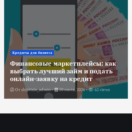
Ипотека
Военная ипотека для семьи:
объединяем все льготы и
субсидии
От
Redactor
3 июля, 2026
216 views