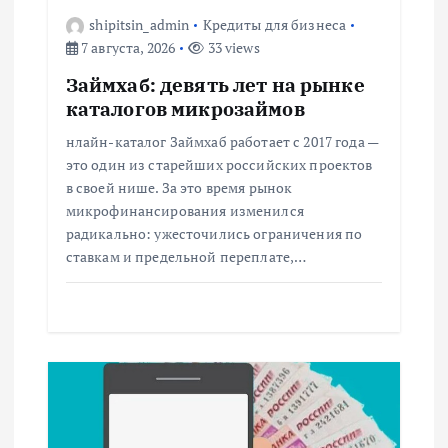
о
shipitsin_admin
Кредиты для бизнеса
з
7 августа, 2026
33 views
Займхаб: девять лет на рынке
а
каталогов микрозаймов
п
нлайн-каталог Займхаб работает с 2017 года —
это один из старейших российских проектов
и
в своей нише. За это время рынок
микрофинансирования изменился
с
радикально: ужесточились ограничения по
ставкам и предельной переплате,…
я
м