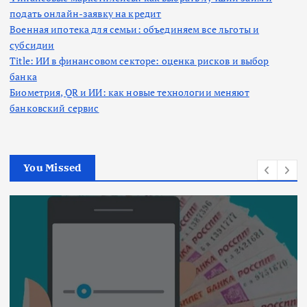
подать онлайн-заявку на кредит
Военная ипотека для семьи: объединяем все льготы и
субсидии
Title: ИИ в финансовом секторе: оценка рисков и выбор
банка
Биометрия, QR и ИИ: как новые технологии меняют
банковский сервис
You Missed