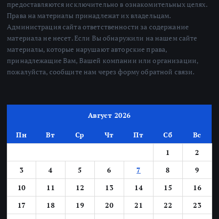
предоставляются исключительно в ознакомительных целях.
Права на материалы принадлежат их владельцам.
Администрация сайта ответственности за содержание
материала не несет. Если Вы обнаружили на нашем сайте
материалы, которые нарушают авторские права,
принадлежащие Вам, Вашей компании или организации,
пожалуйста, сообщите нам через форму обратной связи.
Август 2026
Пн
Вт
Ср
Чт
Пт
Сб
Вс
1
2
3
4
5
6
7
8
9
10
11
12
13
14
15
16
17
18
19
20
21
22
23