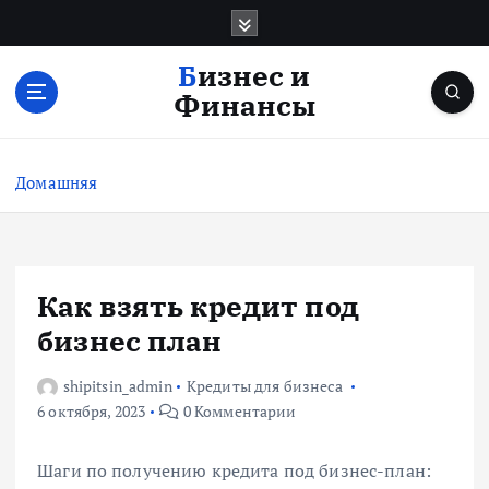
П
е
р
Бизнес и
е
Финансы
й
т
и
Домашняя
к
с
о
д
е
Как взять кредит под
р
бизнес план
ж
и
shipitsin_admin
Кредиты для бизнеса
м
6 октября, 2023
0 Комментарии
о
м
у
Шаги по получению кредита под бизнес-план: