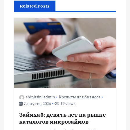
а
Related Posts
ц
и
я
п
о
з
shipitsin_admin
Кредиты для бизнеса
а
7 августа, 2026
19 views
Займхаб: девять лет на рынке
п
каталогов микрозаймов