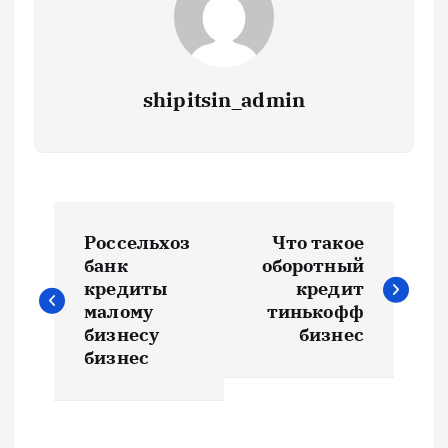
shipitsin_admin
Н
Россельхоз
Что такое
а
банк
оборотный
кредиты
кредит
в
малому
тинькофф
бизнесу
бизнес
и
бизнес
г