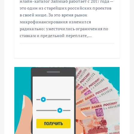
и
нлайн-каталог Займхаб работает с 2017 года —
это один из старейших российских проектов
с
в своей нише. За это время рынок
микрофинансирования изменился
радикально: ужесточились ограничения по
я
ставкам и предельной переплате,…
м