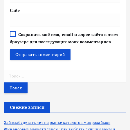
Сайт
Сохранить моё имя, email и адрес сайта в этом
браузере для последующих моих комментариев.
Н
а
й
т
и
:
Свежие записи
Займхаб: девять лет на рынке каталогов микрозаймов
Финансовые маркетплейсы: как выбрать лучший займ и