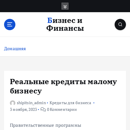
П
е
р
Бизнес и
е
Финансы
й
т
и
Домашняя
к
с
о
д
е
Реальные кредиты малому
р
бизнесу
ж
и
shipitsin_admin
Кредиты для бизнеса
м
3 ноября, 2023
0 Комментарии
о
м
у
Правительственные программы