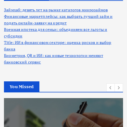
Займхаб: девять лет на рынке каталогов микрозаймов
Финансовые маркетплейсы: как выбрать лучший займ и
подать онлайн-заявку на кредит
Военная ипотека для семьи: объединяем все льготы и
субсидии
Title: ИИ в финансовом секторе: оценка рисков и выбор
банка
Биометрия, QR и ИИ: как новые технологии меняют
банковский сервис
You Missed