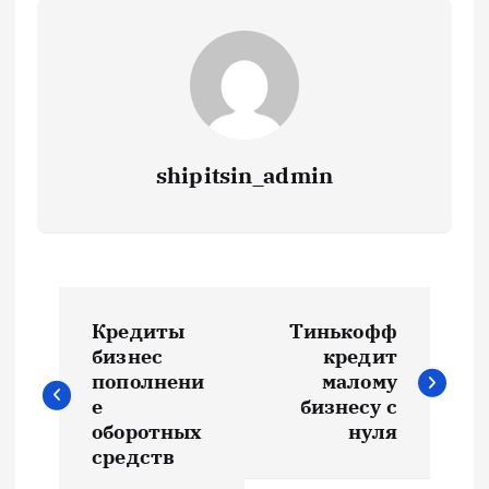
shipitsin_admin
Н
Кредиты
Тинькофф
а
бизнес
кредит
пополнени
малому
в
е
бизнесу с
оборотных
нуля
и
средств