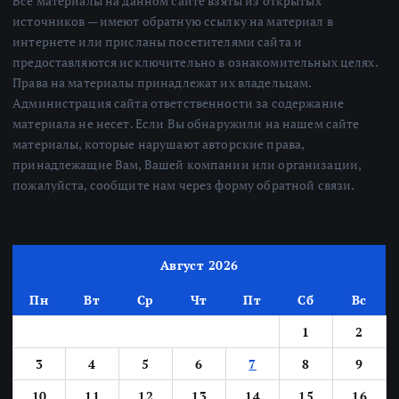
Все материалы на данном сайте взяты из открытых
источников — имеют обратную ссылку на материал в
интернете или присланы посетителями сайта и
предоставляются исключительно в ознакомительных целях.
Права на материалы принадлежат их владельцам.
Администрация сайта ответственности за содержание
материала не несет. Если Вы обнаружили на нашем сайте
материалы, которые нарушают авторские права,
принадлежащие Вам, Вашей компании или организации,
пожалуйста, сообщите нам через форму обратной связи.
Август 2026
Пн
Вт
Ср
Чт
Пт
Сб
Вс
1
2
3
4
5
6
7
8
9
10
11
12
13
14
15
16