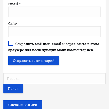
Email
*
Сайт
Сохранить моё имя, email и адрес сайта в этом
браузере для последующих моих комментариев.
Н
а
й
т
и
:
Свежие записи