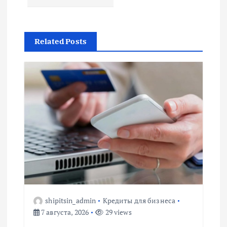
г
а
Related Posts
ц
и
я
п
о
з
shipitsin_admin
Кредиты для бизнеса
а
7 августа, 2026
29 views