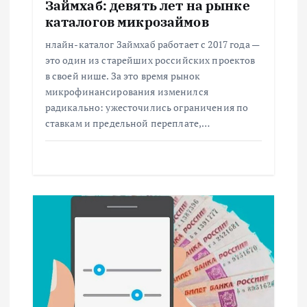
Займхаб: девять лет на рынке
п
каталогов микрозаймов
и
нлайн-каталог Займхаб работает с 2017 года —
это один из старейших российских проектов
с
в своей нише. За это время рынок
микрофинансирования изменился
радикально: ужесточились ограничения по
я
ставкам и предельной переплате,…
м