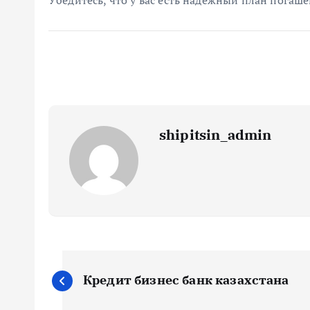
Убедитесь, что у вас есть надежный план погаш
shipitsin_admin
Н
Кредит бизнес банк казахстана
а