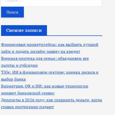
а
й
т
и
Свежие записи
:
Финансовые маркетплейсы: как выбрать лучший
займ и подать онлайн-заявку на кредит
Военная ипотека для семьи: объединяем все
льготы и субсидии
Title: ИИ в финансовом секторе: оценка рисков и
выбор банка
Биометрия, QR и ИИ: как новые технологии
меняют банковский сервис
Депозиты в 2026 году: как сохранить деньги, когда
ставки постепенно падают