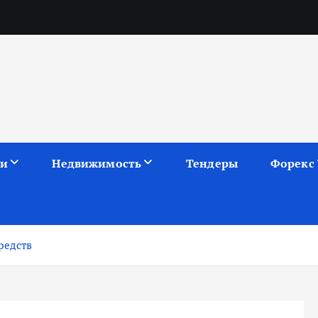
ии
Недвижимость
Тендеры
Форекс
редств