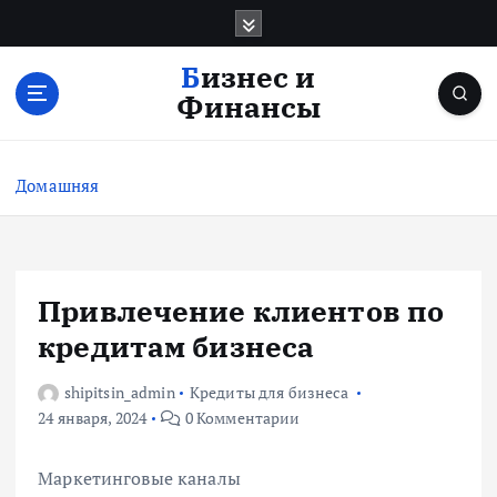
П
е
р
Бизнес и
е
Финансы
й
т
и
Домашняя
к
с
о
д
е
Привлечение клиентов по
р
кредитам бизнеса
ж
и
shipitsin_admin
Кредиты для бизнеса
м
24 января, 2024
0 Комментарии
о
м
у
Маркетинговые каналы