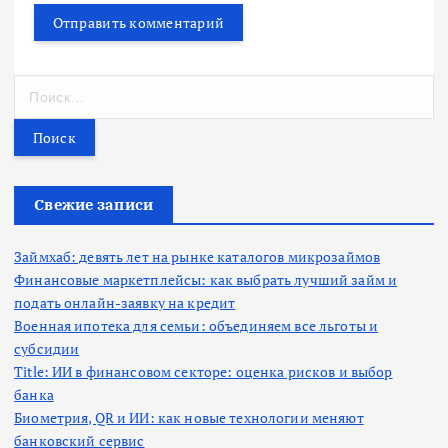
Н
а
й
т
и
:
Свежие записи
Займхаб: девять лет на рынке каталогов микрозаймов
Финансовые маркетплейсы: как выбрать лучший займ и
подать онлайн-заявку на кредит
Военная ипотека для семьи: объединяем все льготы и
субсидии
Title: ИИ в финансовом секторе: оценка рисков и выбор
банка
Биометрия, QR и ИИ: как новые технологии меняют
банковский сервис