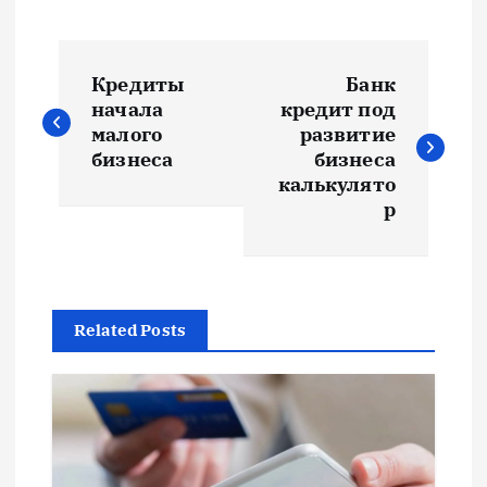
Н
Кредиты
Банк
а
начала
кредит под
малого
развитие
в
бизнеса
бизнеса
калькулято
и
р
г
а
Related Posts
ц
и