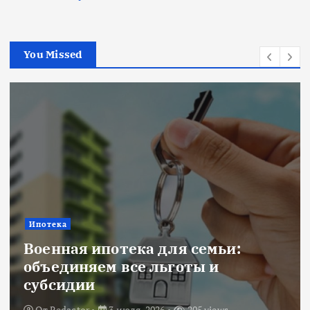
You Missed
Ипотека
Военная ипотека для семьи:
объединяем все льготы и
субсидии
От
Redactor
3 июля, 2026
205 views