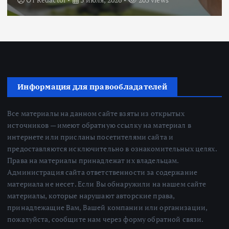
Информация для правообладателей
Все материалы на данном сайте взяты из открытых
источников — имеют обратную ссылку на материал в
интернете или присланы посетителями сайта и
предоставляются исключительно в ознакомительных целях.
Права на материалы принадлежат их владельцам.
Администрация сайта ответственности за содержание
материала не несет. Если Вы обнаружили на нашем сайте
материалы, которые нарушают авторские права,
принадлежащие Вам, Вашей компании или организации,
пожалуйста, сообщите нам через форму обратной связи.