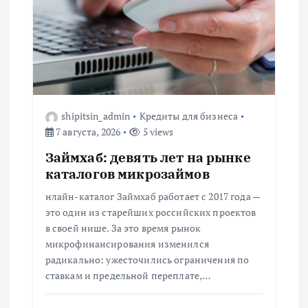
я
п
о
з
shipitsin_admin
Кредиты для бизнеса
а
7 августа, 2026
5 views
Займхаб: девять лет на рынке
п
каталогов микрозаймов
и
нлайн-каталог Займхаб работает с 2017 года —
это один из старейших российских проектов
с
в своей нише. За это время рынок
микрофинансирования изменился
радикально: ужесточились ограничения по
я
ставкам и предельной переплате,…
м