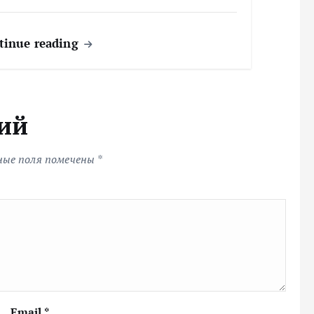
tinue reading
ий
ные поля помечены
*
Email
*