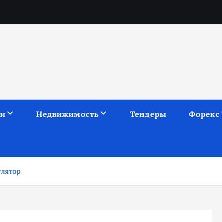
ии
Недвижимость
Тендеры
Форекс
улятор