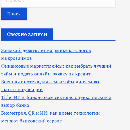
а
й
т
и
Свежие записи
:
Займхаб: девять лет на рынке каталогов
микрозаймов
Финансовые маркетплейсы: как выбрать лучший
займ и подать онлайн-заявку на кредит
Военная ипотека для семьи: объединяем все
льготы и субсидии
Title: ИИ в финансовом секторе: оценка рисков и
выбор банка
Биометрия, QR и ИИ: как новые технологии
меняют банковский сервис