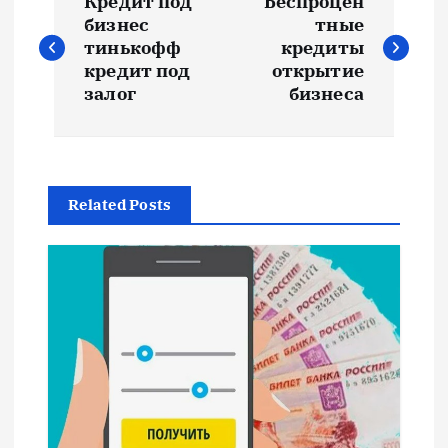
Кредит под
Беспроцен
а
бизнес
тные
тинькофф
кредиты
в
кредит под
открытие
залог
бизнеса
и
г
Related Posts
а
ц
и
я
п