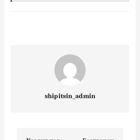
shipitsin_admin
Н