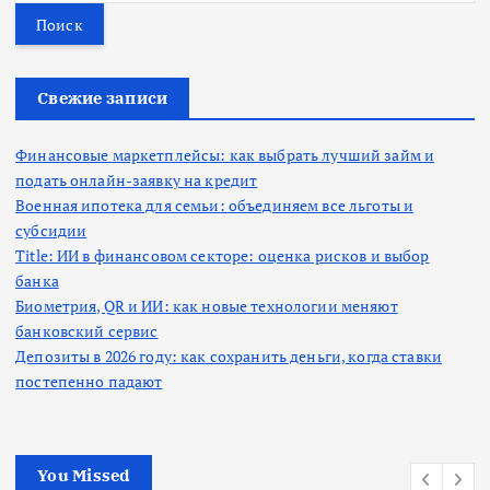
й
т
и
:
Свежие записи
Финансовые маркетплейсы: как выбрать лучший займ и
подать онлайн-заявку на кредит
Военная ипотека для семьи: объединяем все льготы и
субсидии
Title: ИИ в финансовом секторе: оценка рисков и выбор
банка
Биометрия, QR и ИИ: как новые технологии меняют
банковский сервис
Депозиты в 2026 году: как сохранить деньги, когда ставки
постепенно падают
You Missed