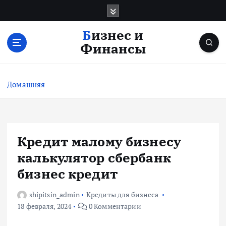
П
е
р
Бизнес и
е
Финансы
й
т
и
Домашняя
к
с
о
д
е
Кредит малому бизнесу
р
калькулятор сбербанк
ж
и
бизнес кредит
м
о
shipitsin_admin
Кредиты для бизнеса
м
18 февраля, 2024
0 Комментарии
у