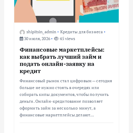
о
з
shipitsin_admin
Кредиты для бизнеса
а
30 июля, 2026
45 views
п
Финансовые маркетплейсы:
как выбрать лучший займ и
и
подать онлайн-заявку на
кредит
с
Финансовый рынок стал цифровым — сегодня
больше не нужно стоять в очередях или
я
собирать кипы документов, чтобы получить
деньги. Онлайн-кредитование позволяет
м
оформить займ за несколько минут, а
финансовые маркетплейсы делают…