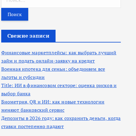
а
й
т
и
Свежие записи
:
Финансовые маркетплейсы: как выбрать лучший
займ и подать онлайн-заявку на кредит
Военная ипотека для семьи: объединяем все
льготы и субсидии
Title: ИИ в финансовом секторе: оценка рисков и
выбор банка
Биометрия, QR и ИИ: как новые технологии
меняют банковский сервис
Депозиты в 2026 году: как сохранить деньги, когда
ставки постепенно падают