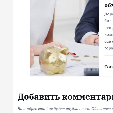
с
об
я
Доро
биз
что 
м
ком
банк
гор
Con
Добавить комментар
Ваш адрес email не будет опубликован.
Обязатель