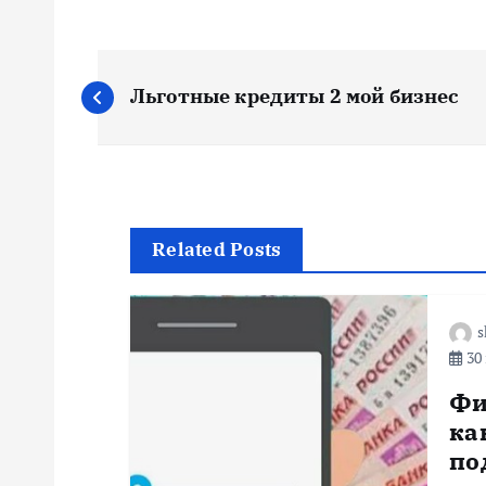
Н
Льготные кредиты 2 мой бизнес
а
в
и
Related Posts
г
s
30 
а
Фи
ц
ка
по