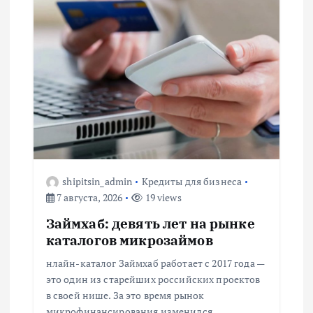
ц
и
я
п
о
з
shipitsin_admin
Кредиты для бизнеса
7 августа, 2026
19 views
а
Займхаб: девять лет на рынке
каталогов микрозаймов
п
нлайн-каталог Займхаб работает с 2017 года —
и
это один из старейших российских проектов
в своей нише. За это время рынок
микрофинансирования изменился