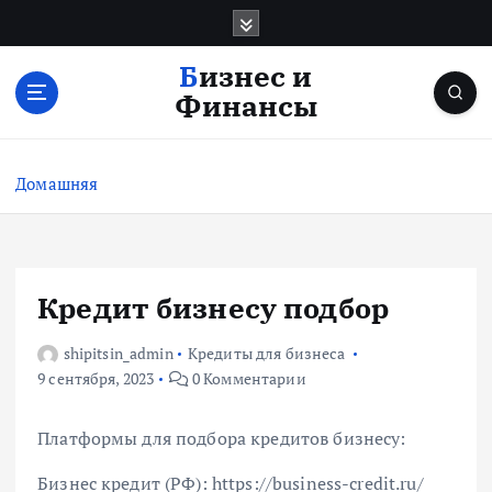
П
е
р
Бизнес и
е
Финансы
й
т
и
Домашняя
к
с
о
д
е
Кредит бизнесу подбор
р
ж
shipitsin_admin
Кредиты для бизнеса
и
9 сентября, 2023
0 Комментарии
м
о
Платформы для подбора кредитов бизнесу:
м
у
Бизнес кредит (РФ): https://business-credit.ru/