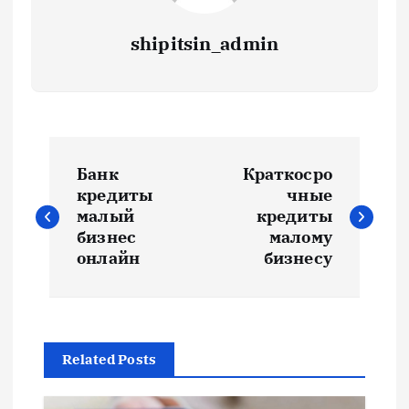
shipitsin_admin
Н
Банк
Краткосро
а
кредиты
чные
малый
кредиты
в
бизнес
малому
онлайн
бизнесу
и
г
Related Posts
а