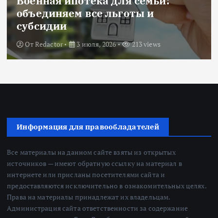
Военная ипотека для семьи:
объединяем все льготы и
субсидии
От
Redactor
3 июля, 2026
213 views
Информация для правообладателей
Все материалы на данном сайте взяты из открытых
источников — имеют обратную ссылку на материал в
интернете или присланы посетителями сайта и
предоставляются исключительно в ознакомительных целях.
Права на материалы принадлежат их владельцам.
Администрация сайта ответственности за содержание