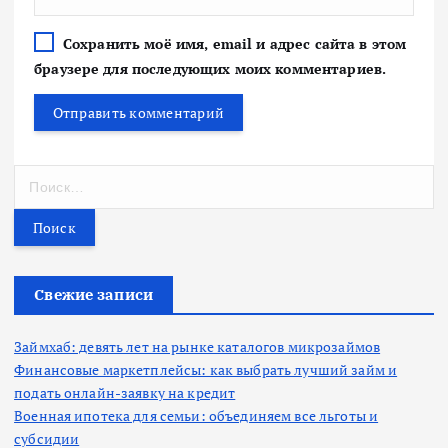
Сохранить моё имя, email и адрес сайта в этом
браузере для последующих моих комментариев.
Н
а
й
т
и
:
Свежие записи
Займхаб: девять лет на рынке каталогов микрозаймов
Финансовые маркетплейсы: как выбрать лучший займ и
подать онлайн-заявку на кредит
Военная ипотека для семьи: объединяем все льготы и
субсидии