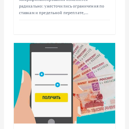
с
радикально: ужесточились ограничения по
ставкам и предельной переплате,…
я
м