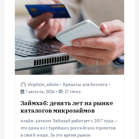
а
ц
и
я
п
о
shipitsin_admin
Кредиты для бизнеса
з
7 августа, 2026
27 views
Займхаб: девять лет на рынке
а
каталогов микрозаймов
п
нлайн-каталог Займхаб работает с 2017 года —
это один из старейших российских проектов
и
в своей нише. За это время рынок