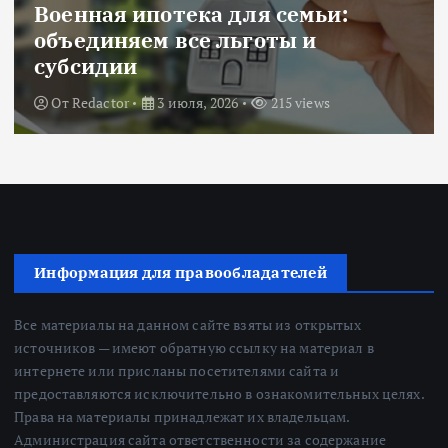
Военная ипотека для семьи:
объединяем все льготы и
субсидии
От
Redactor
3 июля, 2026
215 views
Информация для правообладателей
Все материалы на данном сайте взяты из открытых
источников — имеют обратную ссылку на материал в
интернете или присланы посетителями сайта и
предоставляются исключительно в ознакомительных целях.
Права на материалы принадлежат их владельцам.
Администрация сайта ответственности за содержание