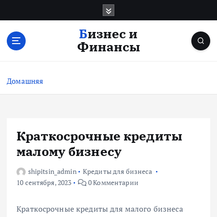
П
е
р
Бизнес и
е
Финансы
й
т
и
Домашняя
к
с
о
д
е
Краткосрочные кредиты
р
малому бизнесу
ж
и
shipitsin_admin
Кредиты для бизнеса
м
10 сентября, 2023
0 Комментарии
о
м
у
Краткосрочные кредиты для малого бизнеса