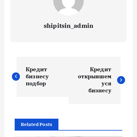
shipitsin_admin
Н
Кредит
Кредит
а
бизнесу
открывшем
подбор
уся
в
бизнесу
и
г
Related Posts