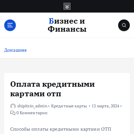
П
е
р
Бизнес и
е
Финансы
й
т
и
Домашняя
к
с
о
д
е
Оплата кредитными
р
картами отп
ж
и
shipitsin_admin
Кредитные карты
13 марта, 2024
м
0 Комментарии
о
м
у
Способы оплаты кредитными картами ОТП