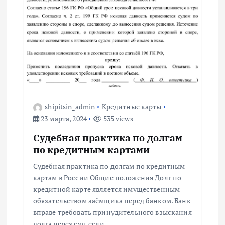
а
п
и
с
shipitsin_admin
Кредитные карты
я
23 марта, 2024
535 views
м
Судебная практика по долгам
по кредитным картами
Судебная практика по долгам по кредитным
картам в России Общие положения Долг по
кредитной карте является имущественным
обязательством заёмщика перед банком. Банк
вправе требовать принудительного взыскания
долга через суд, если…