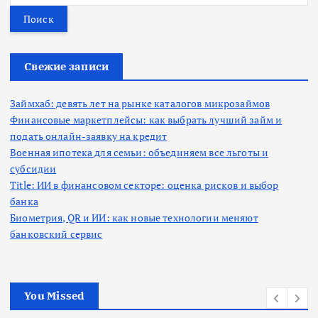
й
т
и
:
Свежие записи
Займхаб: девять лет на рынке каталогов микрозаймов
Финансовые маркетплейсы: как выбрать лучший займ и
подать онлайн-заявку на кредит
Военная ипотека для семьи: объединяем все льготы и
субсидии
Title: ИИ в финансовом секторе: оценка рисков и выбор
банка
Биометрия, QR и ИИ: как новые технологии меняют
банковский сервис
You Missed