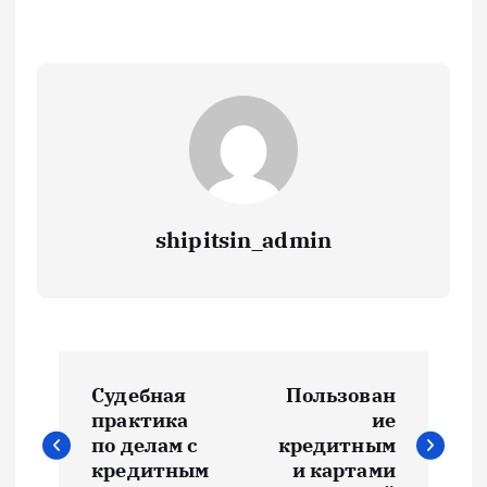
shipitsin_admin
Н
Судебная
Пользован
а
практика
ие
по делам с
кредитным
в
кредитным
и картами