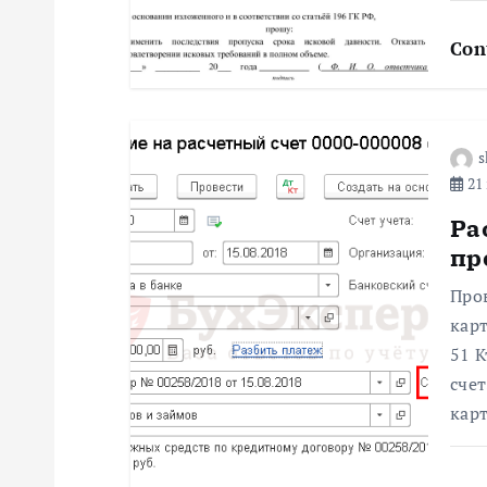
о
Con
з
а
s
21 
п
Ра
пр
и
Про
с
карт
51 К
я
сче
карт
м