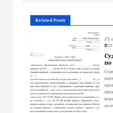
в
и
Related Posts
г
s
23 
а
Су
ц
по
Суд
и
кар
кре
я
обя
впр
п
долг