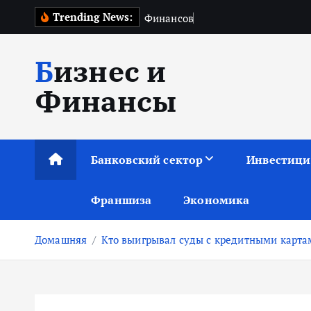
П
Trending News:
Ф
и
н
а
н
с
о
в
ы
е
м
а
р
к
е
р
Бизнес и
е
й
Финансы
т
и
к
с
Банковский сектор
Инвестиц
о
д
Франшиза
Экономика
е
р
Домашняя
Кто выигрывал суды с кредитными карта
ж
и
м
о