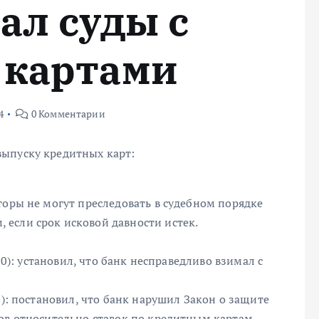
ал суды с
 картами
4
0 Комментарии
выпуску кредитных карт:
торы не могут преследовать в судебном порядке
если срок исковой давности истек.
20): установил, что банк несправедливо взимал с
7): постановил, что банк нарушил Закон о защите
ов относительно ставок по кредитным картам.