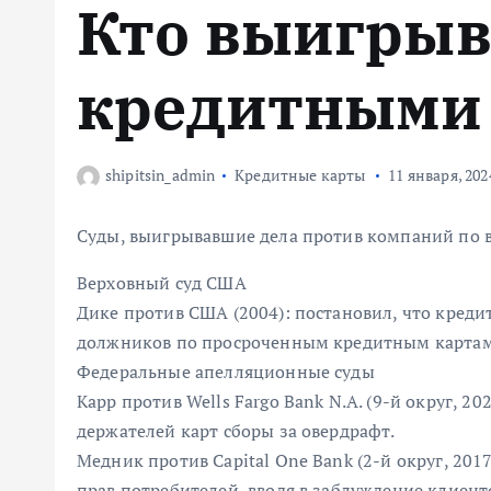
Кто выигрыв
м
у
кредитными
shipitsin_admin
Кредитные карты
11 января, 202
Суды, выигрывавшие дела против компаний по 
Верховный суд США
Дике против США (2004): постановил, что креди
должников по просроченным кредитным картам, 
Федеральные апелляционные суды
Карр против Wells Fargo Bank N.A. (9-й округ, 20
держателей карт сборы за овердрафт.
Медник против Capital One Bank (2-й округ, 201
прав потребителей, вводя в заблуждение клиент