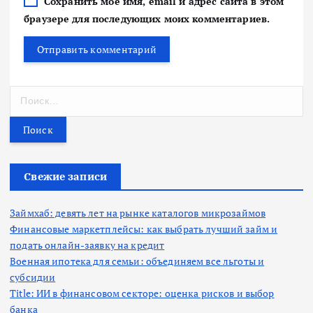
Сохранить моё имя, email и адрес сайта в этом
браузере для последующих моих комментариев.
Н
а
й
т
и
:
Свежие записи
Займхаб: девять лет на рынке каталогов микрозаймов
Финансовые маркетплейсы: как выбрать лучший займ и
подать онлайн-заявку на кредит
Военная ипотека для семьи: объединяем все льготы и
субсидии
Title: ИИ в финансовом секторе: оценка рисков и выбор
банка