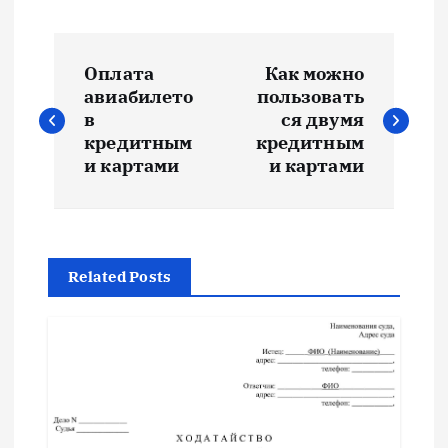
Н
Оплата
Как можно
а
авиабилето
пользовать
в
ся двумя
в
кредитным
кредитным
и картами
и картами
и
г
Related Posts
а
ц
и