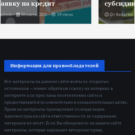
субсидии
От
Redactor
3 июля, 2026
215 views
Информация для правообладателей
Все материалы на данном сайте взяты из открытых
источников — имеют обратную ссылку на материал в
интернете или присланы посетителями сайта и
предоставляются исключительно в ознакомительных целях.
Права на материалы принадлежат их владельцам.
Администрация сайта ответственности за содержание
материала не несет. Если Вы обнаружили на нашем сайте
материалы, которые нарушают авторские права,