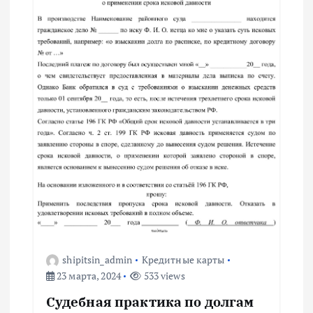
я
п
о
з
а
п
и
с
shipitsin_admin
Кредитные карты
я
23 марта, 2024
533 views
м
Судебная практика по долгам