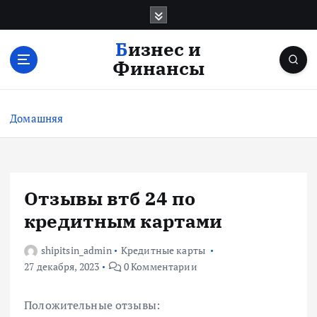
П
е
р
Бизнес и
е
Финансы
й
т
и
Домашняя
к
с
о
д
е
Отзывы втб 24 по
р
кредитным картами
ж
и
shipitsin_admin
Кредитные карты
м
27 декабря, 2023
0 Комментарии
о
м
у
Положительные отзывы: