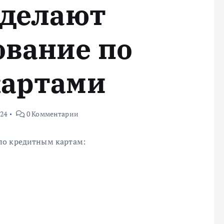
 делают
вание по
картами
024
0 Комментарии
по кредитным картам: