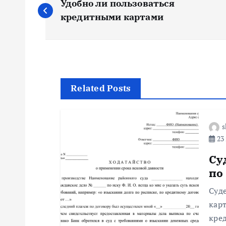
Удобно ли пользоваться
а
кредитными картами
в
и
Related Posts
г
s
а
23 
ц
Су
по
и
Суд
кар
я
кре