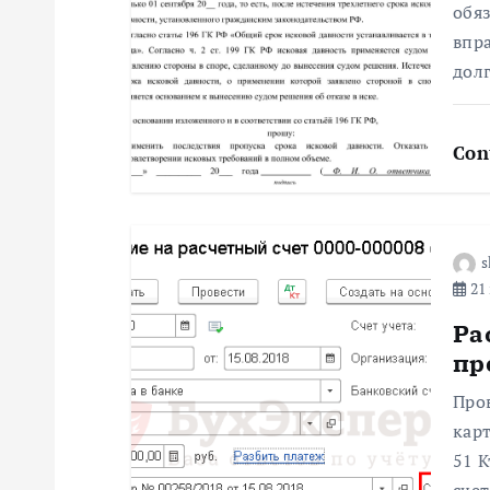
обя
п
впр
долг
о
Con
з
а
s
п
21 
Ра
и
пр
с
Про
карт
я
51 К