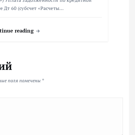
т») Уплата задолженности по кредитной
е Дт 60 (субсчет «Расчеты…
tinue reading
ий
ные поля помечены
*