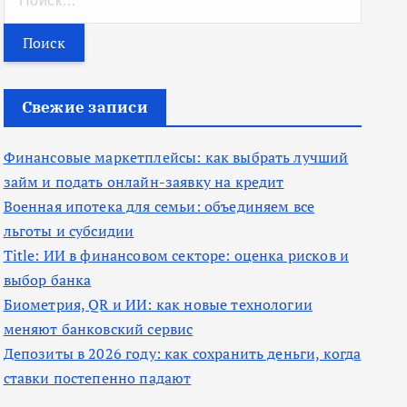
а
й
т
и
Свежие записи
:
Финансовые маркетплейсы: как выбрать лучший
займ и подать онлайн-заявку на кредит
Военная ипотека для семьи: объединяем все
льготы и субсидии
Title: ИИ в финансовом секторе: оценка рисков и
выбор банка
Биометрия, QR и ИИ: как новые технологии
меняют банковский сервис
Депозиты в 2026 году: как сохранить деньги, когда
ставки постепенно падают