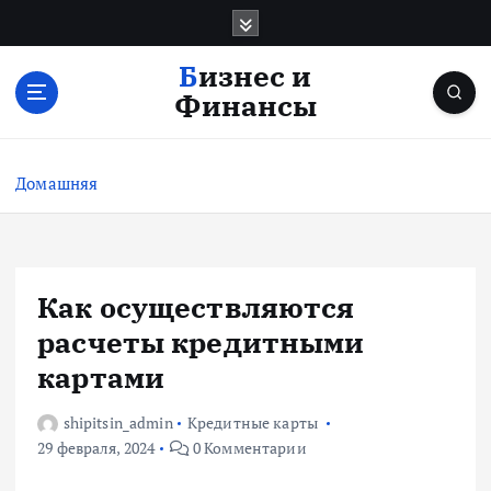
П
е
р
Бизнес и
е
Финансы
й
т
и
Домашняя
к
с
о
д
е
Как осуществляются
р
расчеты кредитными
ж
и
картами
м
о
shipitsin_admin
Кредитные карты
м
29 февраля, 2024
0 Комментарии
у