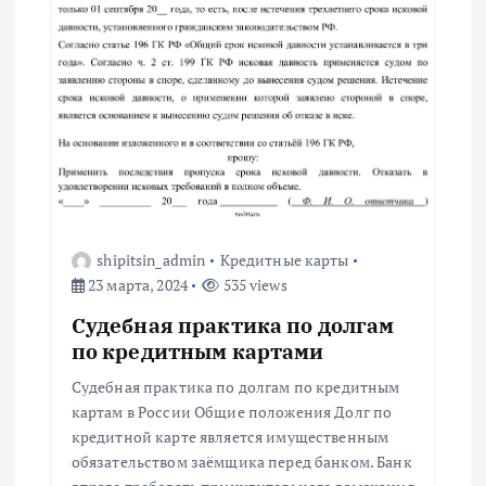
а
п
и
с
я
shipitsin_admin
Кредитные карты
23 марта, 2024
535 views
м
Судебная практика по долгам
по кредитным картами
Судебная практика по долгам по кредитным
картам в России Общие положения Долг по
кредитной карте является имущественным
обязательством заёмщика перед банком. Банк