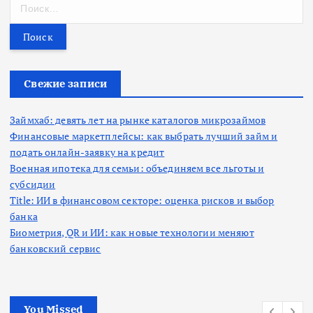
Н
а
й
т
и
:
Свежие записи
Займхаб: девять лет на рынке каталогов микрозаймов
Финансовые маркетплейсы: как выбрать лучший займ и
подать онлайн-заявку на кредит
Военная ипотека для семьи: объединяем все льготы и
субсидии
Title: ИИ в финансовом секторе: оценка рисков и выбор
банка
Биометрия, QR и ИИ: как новые технологии меняют
банковский сервис
You Missed