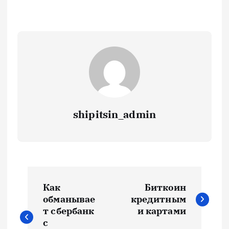
shipitsin_admin
Н
Как
Биткоин
а
обманывае
кредитным
т сбербанк
и картами
в
с