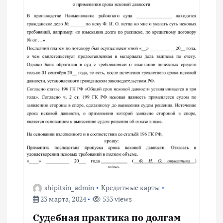
п
о
з
а
п
и
с
я
shipitsin_admin
Кредитные карты
м
23 марта, 2024
533 views
Судебная практика по долгам