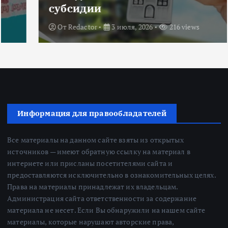
субсидии
От
Redactor
3 июля, 2026
216 views
Информация для правообладателей
Все материалы на данном сайте взяты из открытых
источников — имеют обратную ссылку на материал в
интернете или присланы посетителями сайта и
предоставляются исключительно в ознакомительных целях.
Права на материалы принадлежат их владельцам.
Администрация сайта ответственности за содержание
материала не несет. Если Вы обнаружили на нашем сайте
материалы, которые нарушают авторские права,