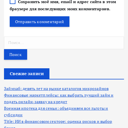
Сохранить моё имя, email и адрес сайта в этом
браузере для последующих моих комментариев.
Н
а
й
т
и
:
Свежие записи
Займхаб: девять лет на рынке каталогов микрозаймов
Финансовые маркетплейсы: как выбрать лучший займ и
подать онлайн-заявку на кредит
Военная ипотека для семьи: объединяем все льготы и
субсидии
Title: ИИ в финансовом секторе: оценка рисков и выбор
банка