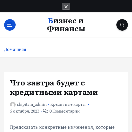
П
е
р
Бизнес и
е
Финансы
й
т
и
Домашняя
к
с
о
д
е
Что завтра будет с
р
кредитными картами
ж
и
shipitsin_admin
Кредитные карты
м
5 октября, 2023
0 Комментарии
о
м
у
Предсказать конкретные изменения, которые