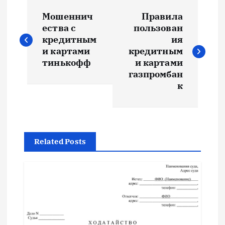
Н
Мошеннич
Правила
а
ества с
пользован
кредитным
ия
в
и картами
кредитным
тинькофф
и картами
и
газпромбан
к
г
а
Related Posts
ц
и
я