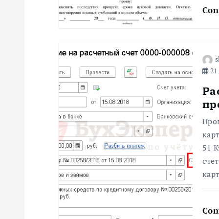
о
Con
з
а
s
21 
п
Ра
пр
и
Про
с
карт
51 К
я
сче
карт
м
Con