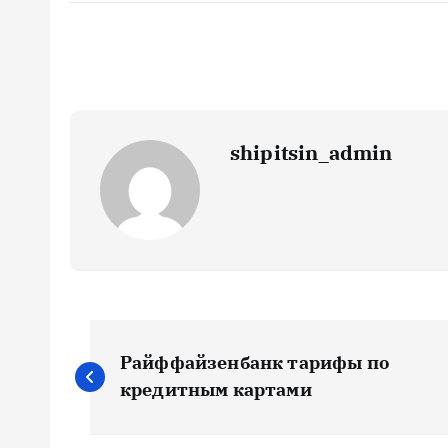
shipitsin_admin
Н
Райффайзенбанк тарифы по
а
кредитным картами