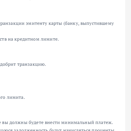
ранзакции эмитенту карты (банку, выпустившему
ств на кредитном лимите.
 одобрит транзакцию.
ого лимита.
е вы должны будете внести минимальный платеж.
вшуюся задолженность будут начисляться проценты.