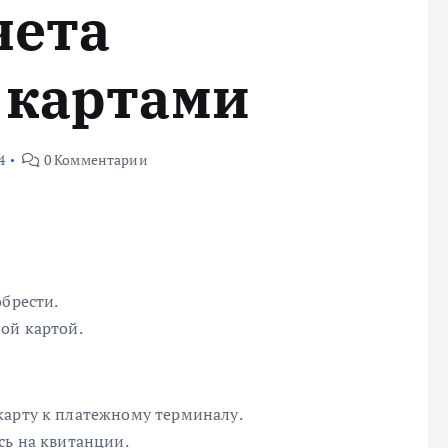
чета
 картами
4
0 Комментарии
обрести.
ой картой.
карту к платежному терминалу.
сь на квитанции.