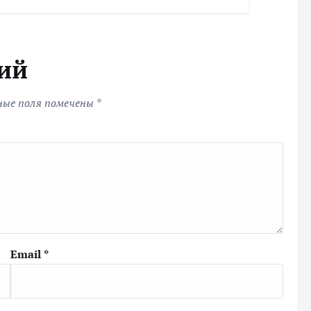
ий
ные поля помечены
*
Email
*