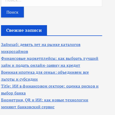
а
й
т
и
Свежие записи
:
Займхаб: девять лет на рынке каталогов
микрозаймов
Финансовые маркетплейсы: как выбрать лучший
займ и подать онлайн-заявку на кредит
Военная ипотека для семьи: объединяем все
льготы и субсидии
Title: ИИ в финансовом секторе: оценка рисков и
выбор банка
Биометрия, QR и ИИ: как новые технологии
меняют банковский сервис