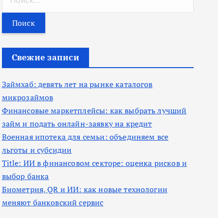
а
й
т
и
Свежие записи
:
Займхаб: девять лет на рынке каталогов
микрозаймов
Финансовые маркетплейсы: как выбрать лучший
займ и подать онлайн-заявку на кредит
Военная ипотека для семьи: объединяем все
льготы и субсидии
Title: ИИ в финансовом секторе: оценка рисков и
выбор банка
Биометрия, QR и ИИ: как новые технологии
меняют банковский сервис