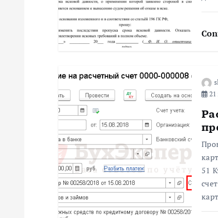
п
о
Con
з
а
s
21 
п
Ра
пр
и
Про
с
карт
51 К
я
сче
карт