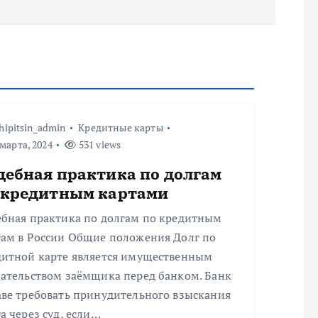
hipitsin_admin
Кредитные карты
марта, 2024
531 views
дебная практика по долгам
 кредитным картами
ебная практика по долгам по кредитным
там в России Общие положения Долг по
дитной карте является имущественным
зательством заёмщика перед банком. Банк
аве требовать принудительного взыскания
а через суд, если…