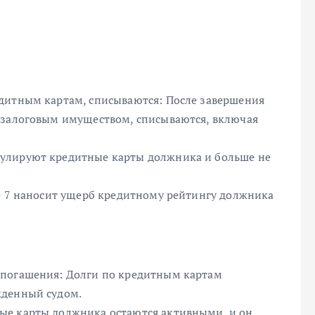
дитным картам, списываются: После завершения
 залоговым имуществом, списываются, включая
улируют кредитные карты должника и больше не
ве 7 наносит ущерб кредитному рейтингу должника
 погашения: Долги по кредитным картам
жденный судом.
ые карты должника остаются активными, и он