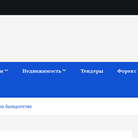
ии
Недвижимость
Тендеры
Форекс
ри банкротстве