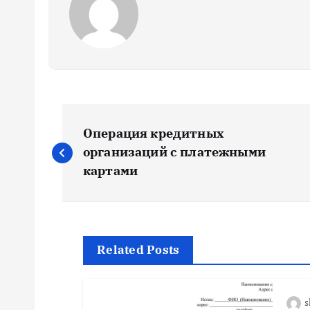
Н
Операция кредитных
а
организаций с платежными
картами
в
и
Related Posts
г
s