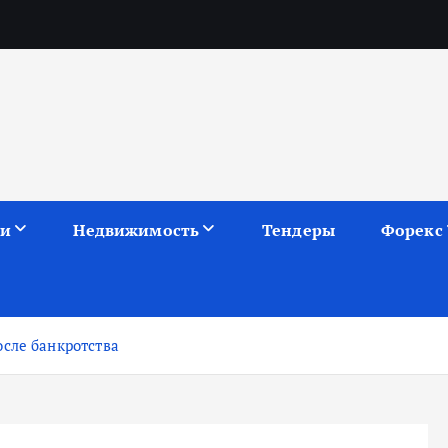
ии
Недвижимость
Тендеры
Форекс
сле банкротства