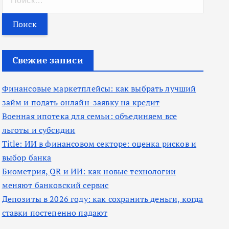
а
й
т
и
Свежие записи
:
Финансовые маркетплейсы: как выбрать лучший
займ и подать онлайн-заявку на кредит
Военная ипотека для семьи: объединяем все
льготы и субсидии
Title: ИИ в финансовом секторе: оценка рисков и
выбор банка
Биометрия, QR и ИИ: как новые технологии
меняют банковский сервис
Депозиты в 2026 году: как сохранить деньги, когда
ставки постепенно падают