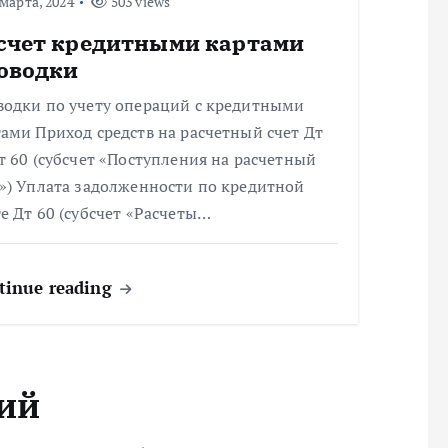
марта, 2024
503 views
счет кредитными картами
оводки
водки по учету операций с кредитными
ами Приход средств на расчетный счет Дт
т 60 (субсчет «Поступления на расчетный
т») Уплата задолженности по кредитной
е Дт 60 (субсчет «Расчеты…
tinue reading
ий