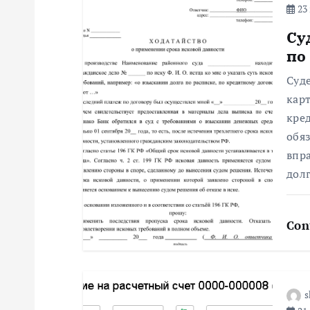
а
23 
ц
Су
по
и
Суд
кар
я
кре
обя
п
впр
долг
о
Con
з
а
s