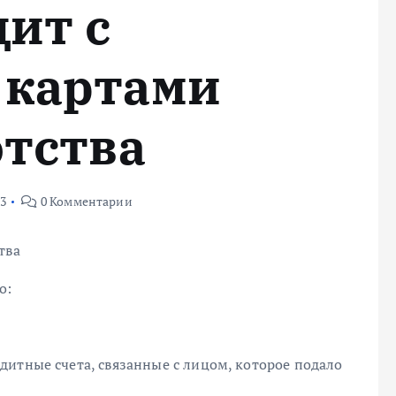
ит с
 картами
отства
23
0 Комментарии
тва
о:
дитные счета, связанные с лицом, которое подало