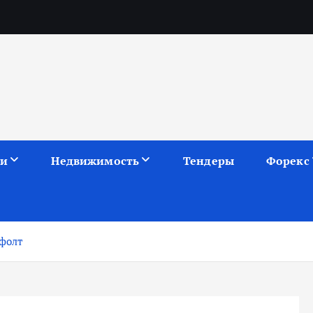
ии
Недвижимость
Тендеры
Форекс
ефолт