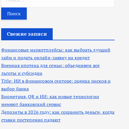
а
й
т
и
Свежие записи
:
Финансовые маркетплейсы: как выбрать лучший
займ и подать онлайн-заявку на кредит
Военная ипотека для семьи: объединяем все
льготы и субсидии
Title: ИИ в финансовом секторе: оценка рисков и
выбор банка
Биометрия, QR и ИИ: как новые технологии
меняют банковский сервис
Депозиты в 2026 году: как сохранить деньги, когда
ставки постепенно падают