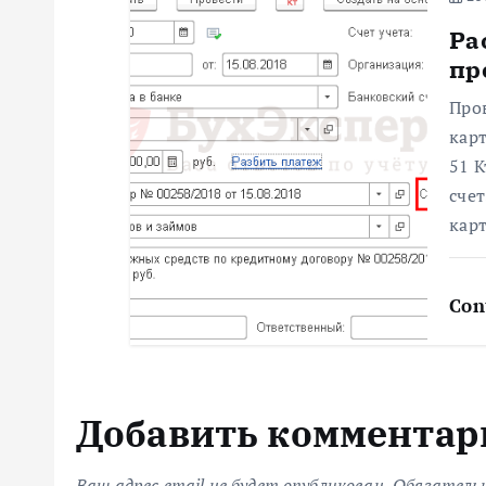
п
Ра
пр
и
Про
с
карт
51 К
я
сче
карт
м
Con
Добавить комментар
Ваш адрес email не будет опубликован.
Обязатель