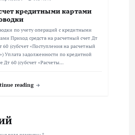
счет кредитными картами
оводки
водки по учету операций с кредитными
ами Приход средств на расчетный счет Дт
т 60 (субсчет «Поступления на расчетный
т») Уплата задолженности по кредитной
е Дт 60 (субсчет «Расчеты…
tinue reading
ий
ные поля помечены
*