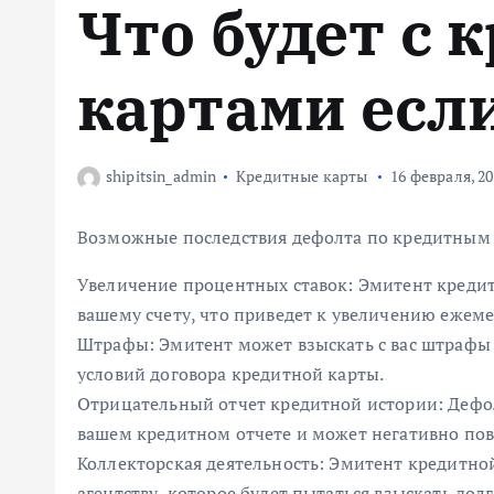
Что будет с
м
у
картами есл
shipitsin_admin
Кредитные карты
16 февраля, 2
Возможные последствия дефолта по кредитным 
Увеличение процентных ставок: Эмитент креди
вашему счету, что приведет к увеличению ежем
Штрафы: Эмитент может взыскать с вас штрафы
условий договора кредитной карты.
Отрицательный отчет кредитной истории: Дефо
вашем кредитном отчете и может негативно пов
Коллекторская деятельность: Эмитент кредитно
агентству, которое будет пытаться взыскать дол