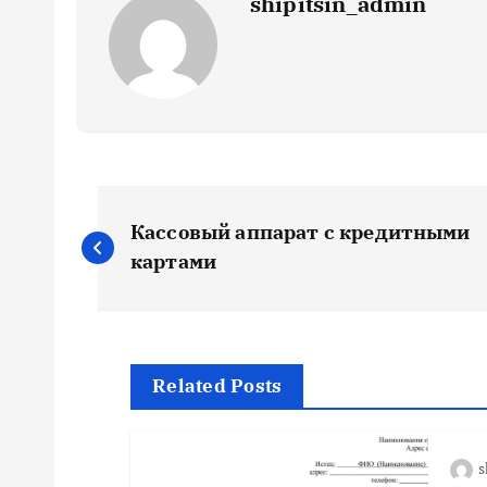
shipitsin_admin
Н
Кассовый аппарат с кредитными
а
картами
в
и
Related Posts
г
s