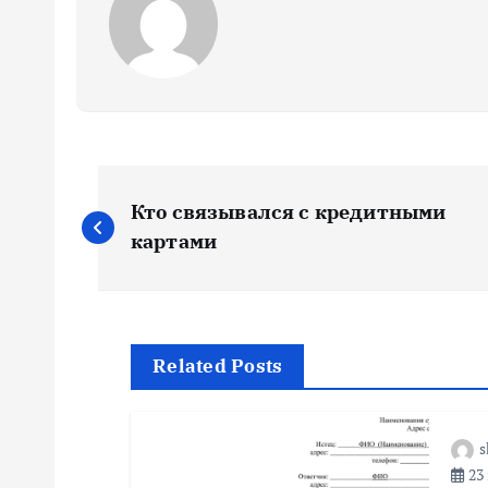
Н
Кто связывался с кредитными
а
картами
в
и
Related Posts
г
s
23 