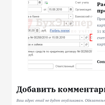
п
Ра
пр
и
Про
с
карт
51 К
я
сче
карт
м
Con
Добавить комментар
Ваш адрес email не будет опубликован.
Обязатель