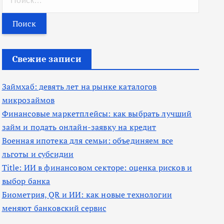
а
й
т
и
Свежие записи
:
Займхаб: девять лет на рынке каталогов
микрозаймов
Финансовые маркетплейсы: как выбрать лучший
займ и подать онлайн-заявку на кредит
Военная ипотека для семьи: объединяем все
льготы и субсидии
Title: ИИ в финансовом секторе: оценка рисков и
выбор банка
Биометрия, QR и ИИ: как новые технологии
меняют банковский сервис