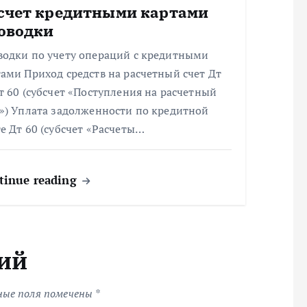
счет кредитными картами
оводки
водки по учету операций с кредитными
ами Приход средств на расчетный счет Дт
т 60 (субсчет «Поступления на расчетный
т») Уплата задолженности по кредитной
е Дт 60 (субсчет «Расчеты…
tinue reading
ий
ные поля помечены
*