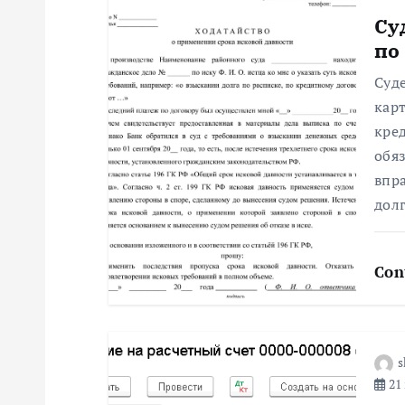
а
Су
ц
по
Суд
и
кар
кре
я
обя
впр
п
долг
о
Con
з
а
s
21 