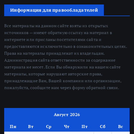
Информация для правообладателей
Все материалы на данном сайте взяты из открытых
источников — имеют обратную ссылку на материал в
интернете или присланы посетителями сайта и
предоставляются исключительно в ознакомительных целях.
Права на материалы принадлежат их владельцам.
Администрация сайта ответственности за содержание
материала не несет. Если Вы обнаружили на нашем сайте
материалы, которые нарушают авторские права,
принадлежащие Вам, Вашей компании или организации,
пожалуйста, сообщите нам через форму обратной связи.
Август 2026
Пн
Вт
Ср
Чт
Пт
Сб
Вс