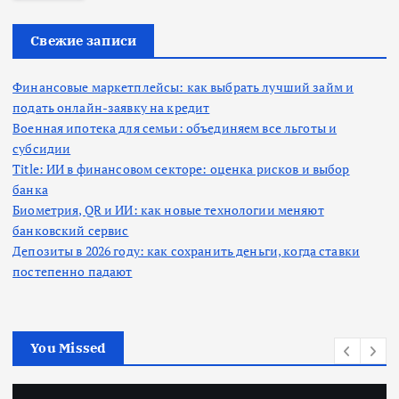
и
:
Свежие записи
Финансовые маркетплейсы: как выбрать лучший займ и
подать онлайн-заявку на кредит
Военная ипотека для семьи: объединяем все льготы и
субсидии
Title: ИИ в финансовом секторе: оценка рисков и выбор
банка
Биометрия, QR и ИИ: как новые технологии меняют
банковский сервис
Депозиты в 2026 году: как сохранить деньги, когда ставки
постепенно падают
You Missed