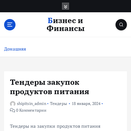
П
е
р
Бизнес и
е
Финансы
й
т
и
Домашняя
к
с
о
д
е
Тендеры закупок
р
продуктов питания
ж
и
shipitsin_admin
Тендеры
18 января, 2024
м
0 Комментарии
о
м
у
Тендеры на закупки продуктов питания