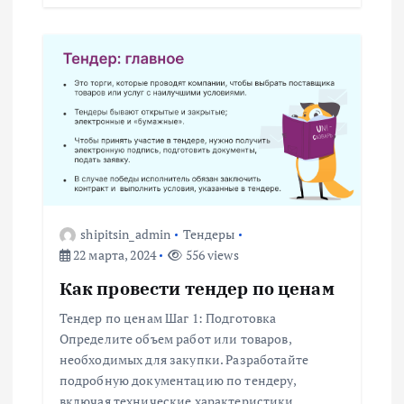
с
я
м
shipitsin_admin
Тендеры
22 марта, 2024
556 views
Как провести тендер по ценам
Тендер по ценам Шаг 1: Подготовка
Определите объем работ или товаров,
необходимых для закупки. Разработайте
подробную документацию по тендеру,
включая технические характеристики,