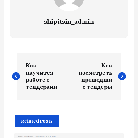
shipitsin_admin
Н
Как
Как
а
научится
посмотреть
работе с
прошедши
в
тендерами
е тендеры
и
г
Related Posts
а