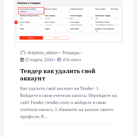
ц
и
я
shipitsin_admin
Тендеры
п
22 марта, 2024
676 views
о
Тендер как удалить свой
аккаунт
з
Как удалить свой аккаунт на Tender: 1.
Войдите в свою учетную запись: Перейдите на
а
сайт Tender (tender.com) и войдите в свою
учетную запись. 2. Нажмите на значок своего
п
профиля: В…
и