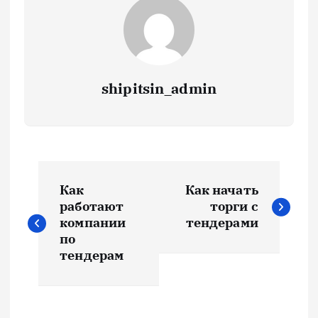
shipitsin_admin
Н
Как
Как начать
а
работают
торги с
компании
тендерами
в
по
тендерам
и
г