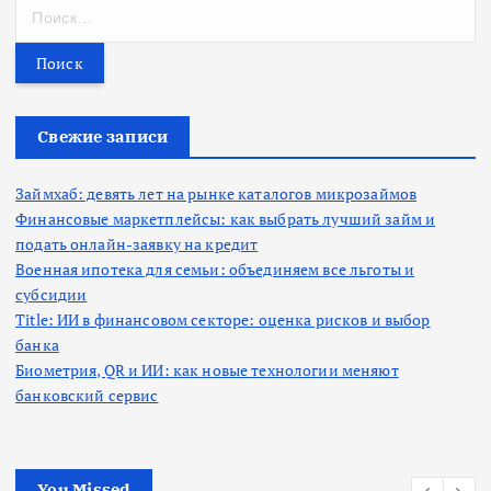
Н
а
й
т
и
:
Свежие записи
Займхаб: девять лет на рынке каталогов микрозаймов
Финансовые маркетплейсы: как выбрать лучший займ и
подать онлайн-заявку на кредит
Военная ипотека для семьи: объединяем все льготы и
субсидии
Title: ИИ в финансовом секторе: оценка рисков и выбор
банка
Биометрия, QR и ИИ: как новые технологии меняют
банковский сервис
You Missed