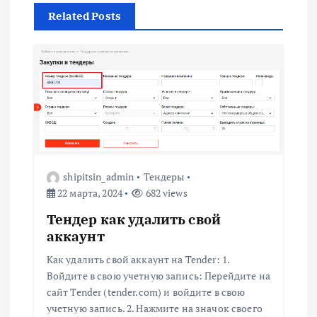
Related Posts
а
ц
и
я
п
shipitsin_admin
Тендеры
22 марта, 2024
682 views
о
Тендер как удалить свой
з
аккаунт
Как удалить свой аккаунт на Tender: 1.
а
Войдите в свою учетную запись: Перейдите на
сайт Tender (tender.com) и войдите в свою
п
учетную запись. 2. Нажмите на значок своего