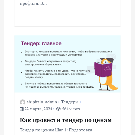
профиля: В…
и
с
я
м
shipitsin_admin
Тендеры
22 марта, 2024
564 views
Как провести тендер по ценам
Тендер по ценам Шаг 1: Подготовка