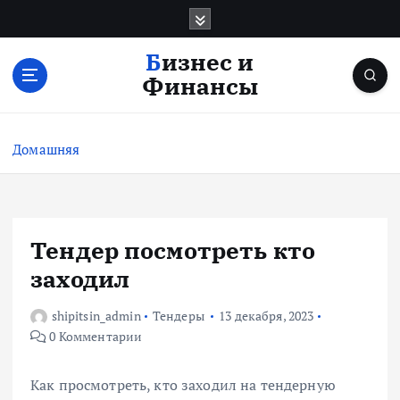
П
е
р
Бизнес и
е
Финансы
й
т
и
Домашняя
к
с
о
д
е
Тендер посмотреть кто
р
заходил
ж
и
shipitsin_admin
Тендеры
13 декабря, 2023
м
0 Комментарии
о
м
у
Как просмотреть, кто заходил на тендерную