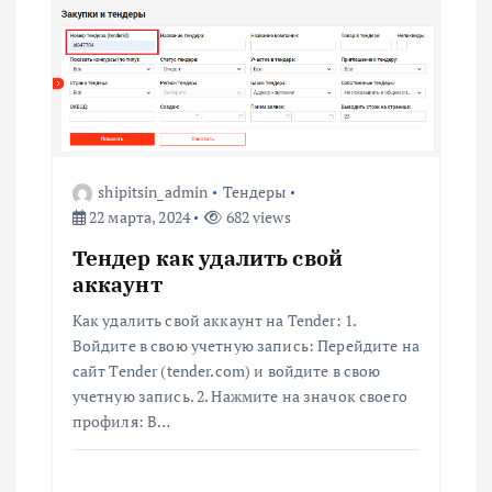
ц
и
я
shipitsin_admin
Тендеры
п
22 марта, 2024
682 views
о
Тендер как удалить свой
аккаунт
з
Как удалить свой аккаунт на Tender: 1.
Войдите в свою учетную запись: Перейдите на
а
сайт Tender (tender.com) и войдите в свою
учетную запись. 2. Нажмите на значок своего
п
профиля: В…
и