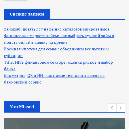
и
:
Свежие записи
Займхаб: девять лет на рынке каталогов микрозаймов
Финансовые маркетплейсы: как выбрать лучший займ и
подать онлайн-заявку на кредит
Военная ипотека для семьи: объединяем все льготы и
субсидии
Title: ИИ в финансовом секторе: оценка рисков и выбор
банка
Биометрия, QR и ИИ: как новые технологии меняют
банковский сервис
You Missed