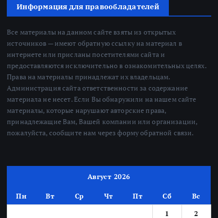
Информация для правообладателей
Все материалы на данном сайте взяты из открытых
источников — имеют обратную ссылку на материал в
интернете или присланы посетителями сайта и
предоставляются исключительно в ознакомительных целях.
Права на материалы принадлежат их владельцам.
Администрация сайта ответственности за содержание
материала не несет. Если Вы обнаружили на нашем сайте
материалы, которые нарушают авторские права,
принадлежащие Вам, Вашей компании или организации,
пожалуйста, сообщите нам через форму обратной связи.
Август 2026
Пн
Вт
Ср
Чт
Пт
Сб
Вс
1
2