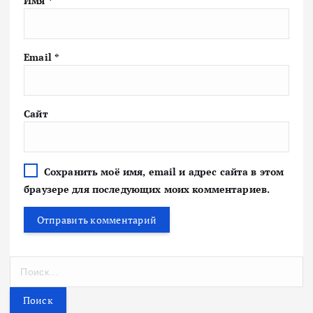
Имя
*
Email
*
Сайт
Сохранить моё имя, email и адрес сайта в этом
браузере для последующих моих комментариев.
Н
а
й
т