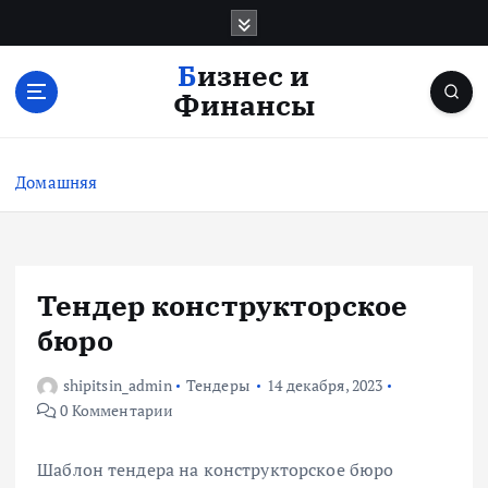
П
е
р
Бизнес и
е
Финансы
й
т
и
Домашняя
к
с
о
д
е
Тендер конструкторское
р
бюро
ж
и
shipitsin_admin
Тендеры
14 декабря, 2023
м
0 Комментарии
о
м
у
Шаблон тендера на конструкторское бюро