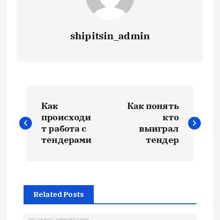
shipitsin_admin
Н
Как
Как понять
а
происходи
кто
т работа с
выиграл
в
тендерами
тендер
и
г
Related Posts
а