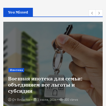
You Missed
Новости
отека для семьи:
 все льготы и
Title: ИИ в
оценка риск
 июля, 2026
205 views
От
Redactor
18