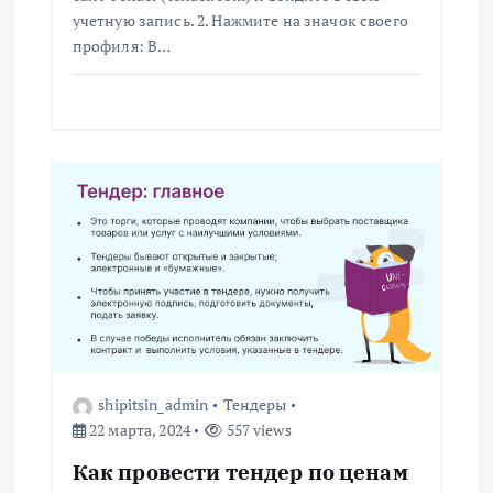
учетную запись. 2. Нажмите на значок своего
п
профиля: В…
и
с
я
м
shipitsin_admin
Тендеры
22 марта, 2024
557 views
Как провести тендер по ценам