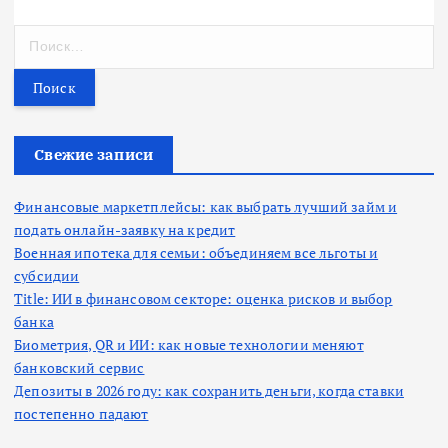
Н
а
й
т
и
:
Свежие записи
Финансовые маркетплейсы: как выбрать лучший займ и
подать онлайн-заявку на кредит
Военная ипотека для семьи: объединяем все льготы и
субсидии
Title: ИИ в финансовом секторе: оценка рисков и выбор
банка
Биометрия, QR и ИИ: как новые технологии меняют
банковский сервис
Депозиты в 2026 году: как сохранить деньги, когда ставки
постепенно падают