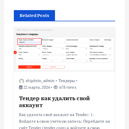
и
г
Related Posts
а
ц
и
я
shipitsin_admin
Тендеры
п
22 марта, 2024
678 views
о
Тендер как удалить свой
аккаунт
з
Как удалить свой аккаунт на Tender: 1.
Войдите в свою учетную запись: Перейдите на
а
сайт Tender (tender.com) и войдите в свою