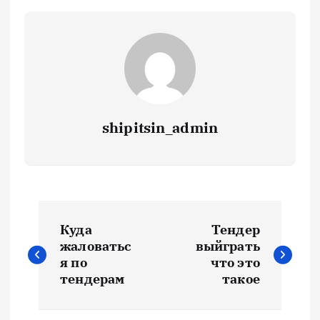
shipitsin_admin
Н
Куда
Тендер
а
жаловатьс
выйграть
я по
что это
в
тендерам
такое