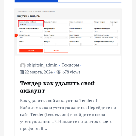
а
ц
и
я
shipitsin_admin
Тендеры
п
22 марта, 2024
678 views
о
Тендер как удалить свой
аккаунт
з
Как удалить свой аккаунт на Tender: 1.
Войдите в свою учетную запись: Перейдите на
а
сайт Tender (tender.com) и войдите в свою
учетную запись. 2. Нажмите на значок своего
п
профиля: В…