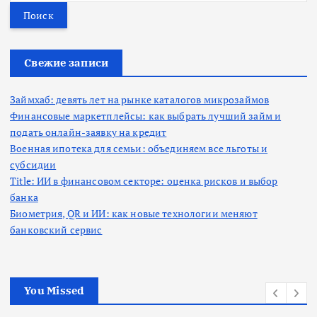
й
т
и
:
Свежие записи
Займхаб: девять лет на рынке каталогов микрозаймов
Финансовые маркетплейсы: как выбрать лучший займ и
подать онлайн-заявку на кредит
Военная ипотека для семьи: объединяем все льготы и
субсидии
Title: ИИ в финансовом секторе: оценка рисков и выбор
банка
Биометрия, QR и ИИ: как новые технологии меняют
банковский сервис
You Missed