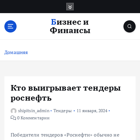
П
е
р
Бизнес и
е
Финансы
й
т
и
Домашняя
к
с
о
д
е
Кто выигрывает тендеры
р
роснефть
ж
и
shipitsin_admin
Тендеры
11 января, 2024
м
0 Комментарии
о
м
у
Победители тендеров «Роснефти» обычно не