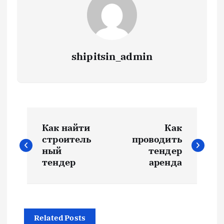
shipitsin_admin
Н
Как найти
Как
а
строитель
проводить
ный
тендер
в
тендер
аренда
и
г
Related Posts