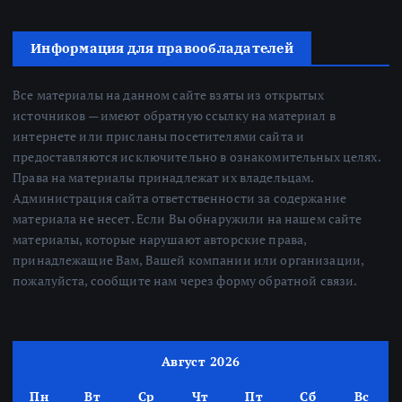
Информация для правообладателей
Все материалы на данном сайте взяты из открытых
источников — имеют обратную ссылку на материал в
интернете или присланы посетителями сайта и
предоставляются исключительно в ознакомительных целях.
Права на материалы принадлежат их владельцам.
Администрация сайта ответственности за содержание
материала не несет. Если Вы обнаружили на нашем сайте
материалы, которые нарушают авторские права,
принадлежащие Вам, Вашей компании или организации,
пожалуйста, сообщите нам через форму обратной связи.
Август 2026
Пн
Вт
Ср
Чт
Пт
Сб
Вс