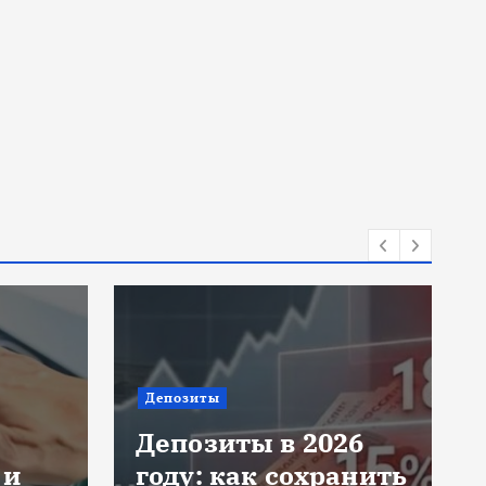
Кредиты для бизнеса
26
анить
Займхаб: девять