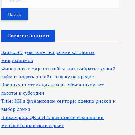
а
й
т
и
Свежие записи
:
Займхаб: девять лет на рынке каталогов
микрозаймов
Финансовые маркетплейсы: как выбрать лучший
займ и подать онлайн-заявку на кредит
Военная ипотека для семьи: объединяем все
льготы и субсидии
Title: ИИ в финансовом секторе: оценка рисков и
выбор банка
Биометрия, QR и ИИ: как новые технологии
меняют банковский сервис