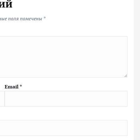
ий
ные поля помечены
*
Email
*