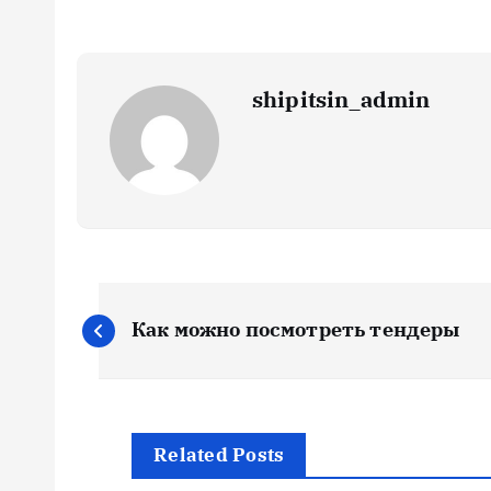
shipitsin_admin
Н
Как можно посмотреть тендеры
а
в
Related Posts