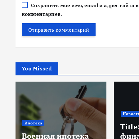
Сохранить моё имя, email и адрес сайта
комментариев.
You Missed
Новости
Банков
Title: ИИ в
финансовом
Биом