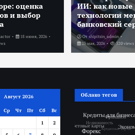
как новые
деньги, когда
ологии меняют
ставки постеп
овский сервис
падают
pitsin_admin
От
shipitsin_admin
 2026
320 views
19 мая, 2026
310 views
Облако тегов
Август 2026
Ср
Чт
Пт
Сб
Вс
1
2