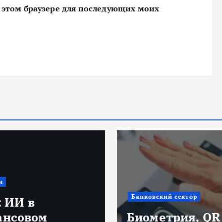
 в этом браузере для последующих моих
Депозиты
ский сектор
Депозиты в 20
етрия, QR и
году: как сохр