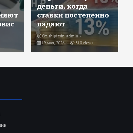
лет на рынке
енно
каталогов
микрозаймов
От
shipitsin_admin
7 августа, 2026
7 views