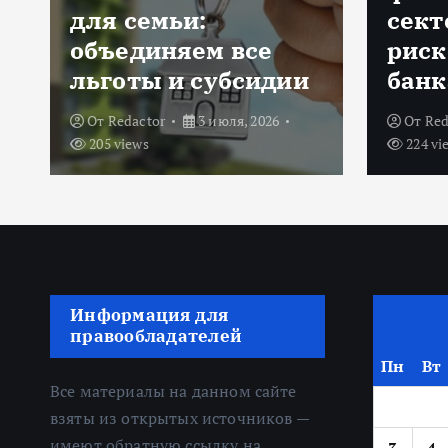
секторе: оценка
ИИ: 
рисков и выбор
техн
банка
банк
От
Redactor
18 июня, 2026
От
shi
224 views
25 мая,
Информация для
правообладателей
Пн
Вт
Все материалы на данном сайте
взяты из открытых источников —
имеют обратную ссылку на