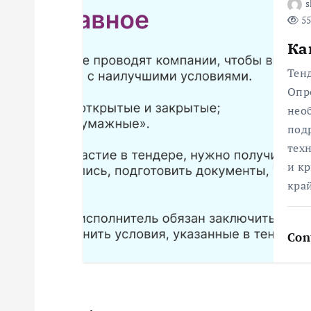
з
s
55
а
Ка
п
Тенд
Опре
и
нео
под
с
техн
и к
я
кра
м
Con