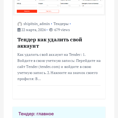
и
я
shipitsin_admin
Тендеры
п
22 марта, 2024
679 views
о
Тендер как удалить свой
аккаунт
з
Как удалить свой аккаунт на Tender: 1.
Войдите в свою учетную запись: Перейдите на
а
сайт Tender (tender.com) и войдите в свою
учетную запись. 2. Нажмите на значок своего
п
профиля: В…
и
с