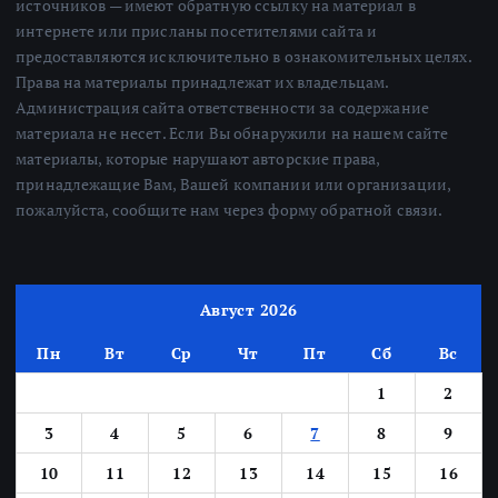
источников — имеют обратную ссылку на материал в
интернете или присланы посетителями сайта и
предоставляются исключительно в ознакомительных целях.
Права на материалы принадлежат их владельцам.
Администрация сайта ответственности за содержание
материала не несет. Если Вы обнаружили на нашем сайте
материалы, которые нарушают авторские права,
принадлежащие Вам, Вашей компании или организации,
пожалуйста, сообщите нам через форму обратной связи.
Август 2026
Пн
Вт
Ср
Чт
Пт
Сб
Вс
1
2
3
4
5
6
7
8
9
10
11
12
13
14
15
16