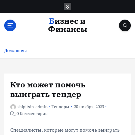
П
е
р
Бизнес и
е
Финансы
й
т
и
Домашняя
к
с
о
д
е
Кто может помочь
р
выиграть тендер
ж
и
shipitsin_admin
Тендеры
20 ноября, 2023
м
0 Комментарии
о
м
у
Специалисты, которые могут помочь выиграть