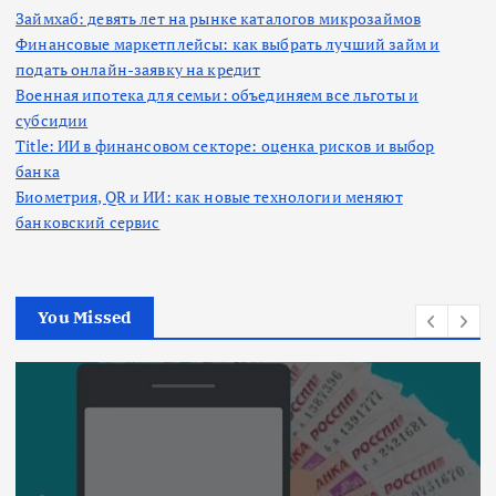
Займхаб: девять лет на рынке каталогов микрозаймов
Финансовые маркетплейсы: как выбрать лучший займ и
подать онлайн-заявку на кредит
Военная ипотека для семьи: объединяем все льготы и
субсидии
Title: ИИ в финансовом секторе: оценка рисков и выбор
банка
Биометрия, QR и ИИ: как новые технологии меняют
банковский сервис
You Missed