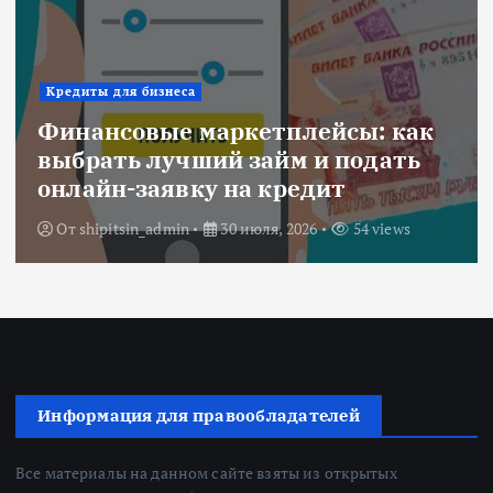
Ипотека
аркетплейсы: как
Военная ипоте
й займ и подать
объединяем вс
 на кредит
субсидии
30 июля, 2026
54 views
От
Redactor
3 июля
Информация для правообладателей
Все материалы на данном сайте взяты из открытых