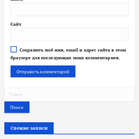
Сайт
Сохранить моё имя, email и адрес сайта в этом
браузере для последующих моих комментариев.
Н
а
й
т
и
:
Свежие записи