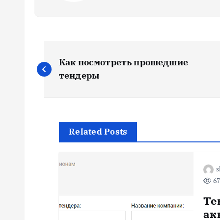
Н
Как посмотреть прошедшие
а
тендеры
в
и
Related Posts
г
s
67
а
Те
ц
ак