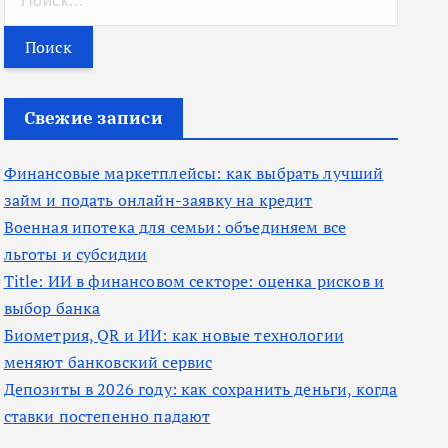
а
й
т
и
Свежие записи
:
Финансовые маркетплейсы: как выбрать лучший
займ и подать онлайн-заявку на кредит
Военная ипотека для семьи: объединяем все
льготы и субсидии
Title: ИИ в финансовом секторе: оценка рисков и
выбор банка
Биометрия, QR и ИИ: как новые технологии
меняют банковский сервис
Депозиты в 2026 году: как сохранить деньги, когда
ставки постепенно падают