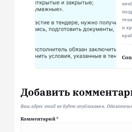
нео
с
под
техн
я
и к
кра
м
Con
Добавить комментар
Ваш адрес email не будет опубликован.
Обязатель
Комментарий
*