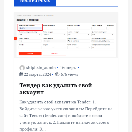
г
Related Posts
а
ц
и
я
shipitsin_admin
Тендеры
п
22 марта, 2024
676 views
о
Тендер как удалить свой
аккаунт
з
Как удалить свой аккаунт на Tender: 1.
Войдите в свою учетную запись: Перейдите на
а
сайт Tender (tender.com) и войдите в свою
учетную запись. 2. Нажмите на значок своего
п
профиля: В…