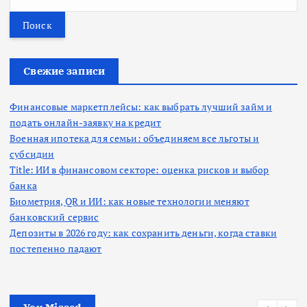
а
й
т
и
:
Свежие записи
Финансовые маркетплейсы: как выбрать лучший займ и
подать онлайн-заявку на кредит
Военная ипотека для семьи: объединяем все льготы и
субсидии
Title: ИИ в финансовом секторе: оценка рисков и выбор
банка
Биометрия, QR и ИИ: как новые технологии меняют
банковский сервис
Депозиты в 2026 году: как сохранить деньги, когда ставки
постепенно падают