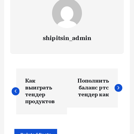
shipitsin_admin
Н
Как
Пополнить
а
выиграть
баланс ртс
тендер
тендер как
в
продуктов
и