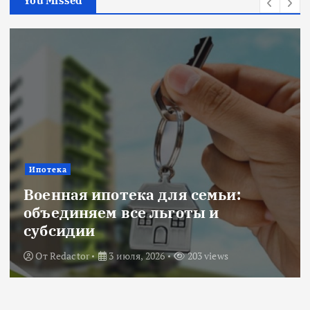
You Missed
Новости
Title: ИИ в финансовом секторе:
оценка рисков и выбор банка
От
Redactor
18 июня, 2026
223 views