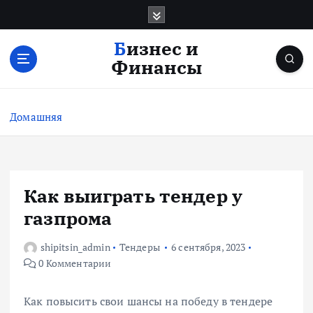
П
е
р
Бизнес и
е
Финансы
й
т
и
Домашняя
к
с
о
д
е
Как выиграть тендер у
р
газпрома
ж
и
shipitsin_admin
Тендеры
6 сентября, 2023
м
0 Комментарии
о
м
у
Как повысить свои шансы на победу в тендере