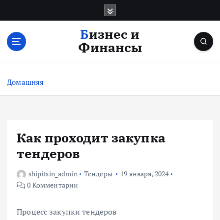
П
е
р
Бизнес и
е
Финансы
й
т
и
Домашняя
к
с
о
д
е
Как проходит закупка
р
тендеров
ж
и
shipitsin_admin
Тендеры
19 января, 2024
м
0 Комментарии
о
м
у
Процесс закупки тендеров