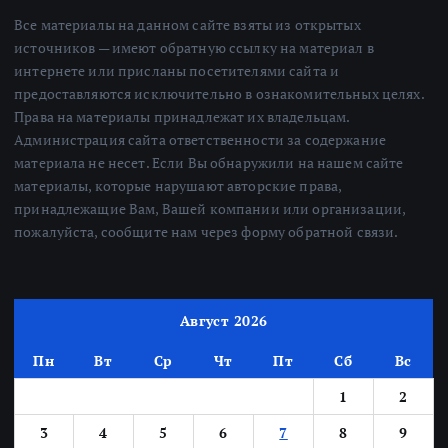
Все материалы на данном сайте взяты из открытых
источников — имеют обратную ссылку на материал в
интернете или присланы посетителями сайта и
предоставляются исключительно в ознакомительных целях.
Права на материалы принадлежат их владельцам.
Администрация сайта ответственности за содержание
материала не несет. Если Вы обнаружили на нашем сайте
материалы, которые нарушают авторские права,
принадлежащие Вам, Вашей компании или организации,
пожалуйста, сообщите нам через форму обратной связи.
Август 2026
Пн
Вт
Ср
Чт
Пт
Сб
Вс
1
2
3
4
5
6
7
8
9