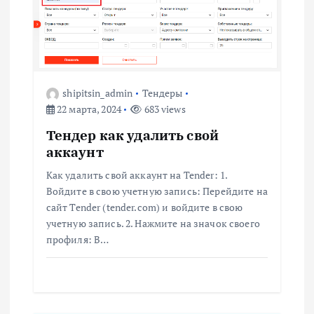
ц
и
я
shipitsin_admin
Тендеры
п
22 марта, 2024
683 views
о
Тендер как удалить свой
аккаунт
з
Как удалить свой аккаунт на Tender: 1.
Войдите в свою учетную запись: Перейдите на
а
сайт Tender (tender.com) и войдите в свою
учетную запись. 2. Нажмите на значок своего
п
профиля: В…
и
с