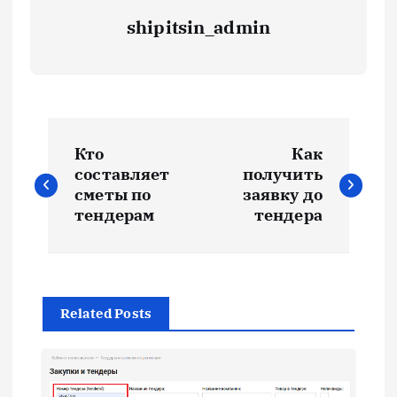
shipitsin_admin
Н
Кто
Как
а
составляет
получить
сметы по
заявку до
в
тендерам
тендера
и
г
Related Posts
а