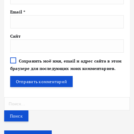
Email
*
Сайт
Сохранить моё имя, email и адрес сайта в этом
браузере для последующих моих комментариев.
Н
а
й
т
и