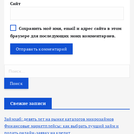
Сайт
Сохранить моё имя, email и адрес сайта в этом
браузере для последующих моих комментариев.
Н
а
й
т
и
:
Свежие записи
Займхаб: девять лет на рынке каталогов микрозаймов
Финансовые маркетплейсы: как выбрать лучший займ и
подать онлайн-заявку на кредит