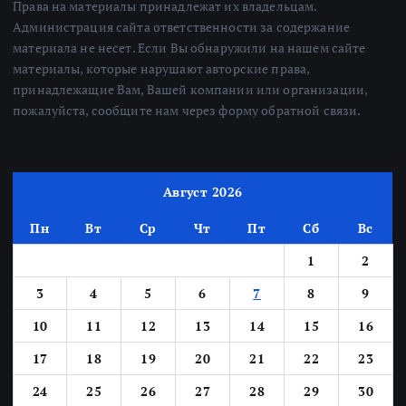
Права на материалы принадлежат их владельцам.
Администрация сайта ответственности за содержание
материала не несет. Если Вы обнаружили на нашем сайте
материалы, которые нарушают авторские права,
принадлежащие Вам, Вашей компании или организации,
пожалуйста, сообщите нам через форму обратной связи.
Август 2026
Пн
Вт
Ср
Чт
Пт
Сб
Вс
1
2
3
4
5
6
7
8
9
10
11
12
13
14
15
16
17
18
19
20
21
22
23
24
25
26
27
28
29
30