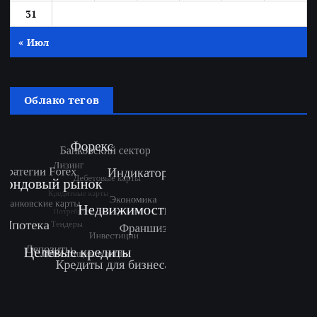
31
« Июл
Облако тегов