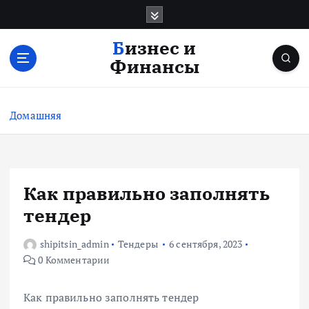
П
е
р
Бизнес и
е
Финансы
й
т
и
Домашняя
к
с
о
д
е
Как правильно заполнять
р
тендер
ж
и
shipitsin_admin
Тендеры
6 сентября, 2023
м
0 Комментарии
о
м
у
Как правильно заполнять тендер