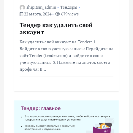
shipitsin_admin
Тендеры
п
22 марта, 2024
679 views
о
Тендер как удалить свой
аккаунт
з
Как удалить свой аккаунт на Tender: 1.
Войдите в свою учетную запись: Перейдите на
а
сайт Tender (tender.com) и войдите в свою
учетную запись. 2. Нажмите на значок своего
п
профиля: В…
и
с
я
м