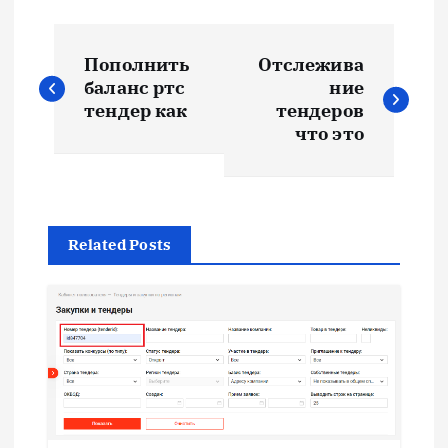
Н
Пополнить
Отслежива
а
баланс ртс
ние
тендер как
тендеров
в
что это
и
г
Related Posts
а
ц
и
я