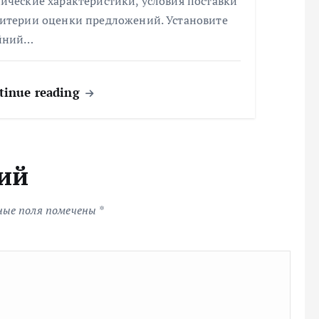
ические характеристики, условия поставки
ритерии оценки предложений. Установите
йний…
tinue reading
ий
ные поля помечены
*