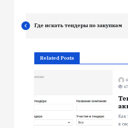
Н
Где искать тендеры по закупкам
а
в
Related Posts
и
г
s
67
а
Те
ак
ц
Как 
в св