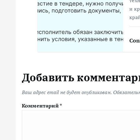
с
техн
и к
я
кра
м
Con
Добавить комментар
Ваш адрес email не будет опубликован.
Обязатель
Комментарий
*