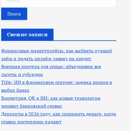
а
й
т
и
Свежие записи
:
Финансовые маркетплейсы: как выбрать лучший
займ и подать онлайн-заявку на кредит
Военная ипотека для семьи: объединяем все
льготы и субсидии
Title: ИИ в финансовом секторе: оценка рисков и
выбор банка
Биометрия, QR и ИИ: как новые технологии
меняют банковский сервис
Депозиты в 2026 году: как сохранить деньги, когда
ставки постепенно падают