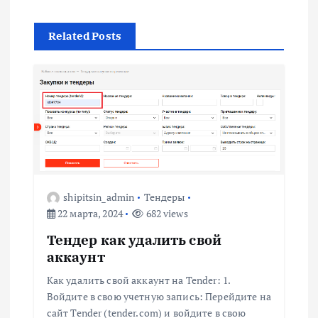
г
Related Posts
а
ц
и
я
п
shipitsin_admin
Тендеры
22 марта, 2024
682 views
о
Тендер как удалить свой
з
аккаунт
Как удалить свой аккаунт на Tender: 1.
а
Войдите в свою учетную запись: Перейдите на
сайт Tender (tender.com) и войдите в свою