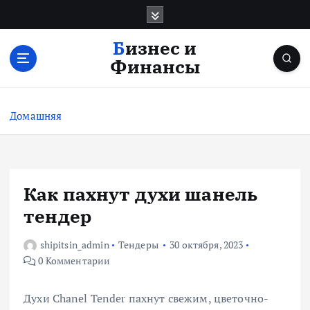
П
е
р
Бизнес и
е
Финансы
й
т
и
Домашняя
к
с
о
д
е
Как пахнут духи шанель
р
тендер
ж
и
shipitsin_admin
Тендеры
30 октября, 2023
м
0 Комментарии
о
м
у
Духи Chanel Tender пахнут свежим, цветочно-