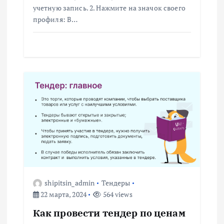
п
учетную запись. 2. Нажмите на значок своего
профиля: В…
и
с
я
м
shipitsin_admin
Тендеры
22 марта, 2024
564 views
Как провести тендер по ценам