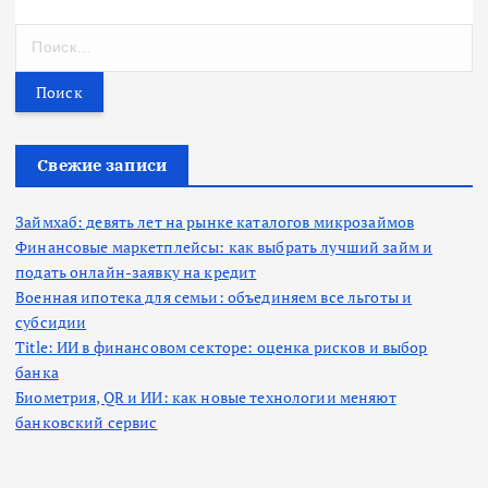
Н
а
й
т
и
:
Свежие записи
Займхаб: девять лет на рынке каталогов микрозаймов
Финансовые маркетплейсы: как выбрать лучший займ и
подать онлайн-заявку на кредит
Военная ипотека для семьи: объединяем все льготы и
субсидии
Title: ИИ в финансовом секторе: оценка рисков и выбор
банка
Биометрия, QR и ИИ: как новые технологии меняют
банковский сервис