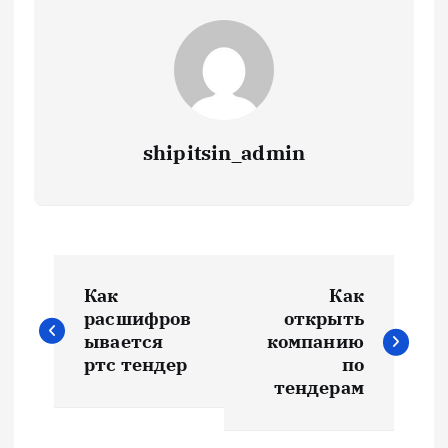
shipitsin_admin
Н
Как
Как
а
расшифров
открыть
ывается
компанию
в
ртс тендер
по
тендерам
и