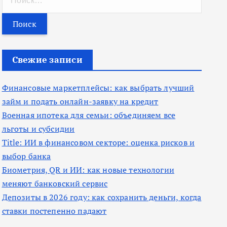
а
й
т
и
Свежие записи
:
Финансовые маркетплейсы: как выбрать лучший
займ и подать онлайн-заявку на кредит
Военная ипотека для семьи: объединяем все
льготы и субсидии
Title: ИИ в финансовом секторе: оценка рисков и
выбор банка
Биометрия, QR и ИИ: как новые технологии
меняют банковский сервис
Депозиты в 2026 году: как сохранить деньги, когда
ставки постепенно падают