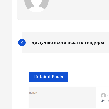
Н
Где лучше всего искать тендеры
а
в
и
Related Posts
г
s
67
а