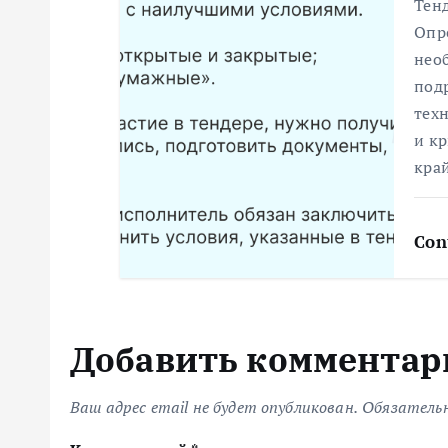
Тенд
и
Опре
нео
с
под
техн
я
и к
кра
м
Con
Добавить комментар
Ваш адрес email не будет опубликован.
Обязатель