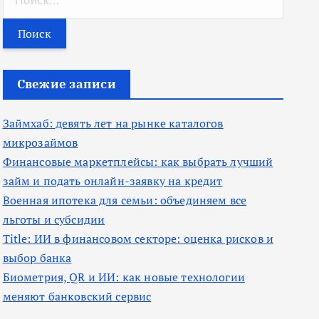
а
й
т
и
Свежие записи
:
Займхаб: девять лет на рынке каталогов
микрозаймов
Финансовые маркетплейсы: как выбрать лучший
займ и подать онлайн-заявку на кредит
Военная ипотека для семьи: объединяем все
льготы и субсидии
Title: ИИ в финансовом секторе: оценка рисков и
выбор банка
Биометрия, QR и ИИ: как новые технологии
меняют банковский сервис