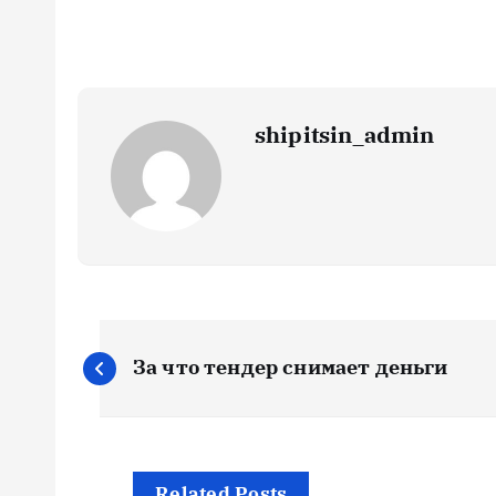
shipitsin_admin
Н
За что тендер снимает деньги
а
в
Related Posts