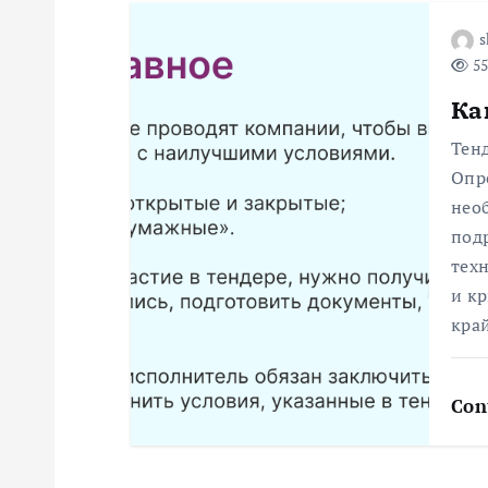
з
s
55
а
Ка
п
Тенд
Опре
и
нео
под
с
техн
и к
я
кра
м
Con