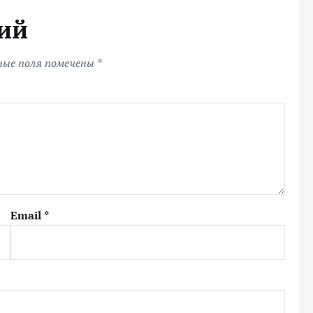
ий
ные поля помечены
*
Email
*