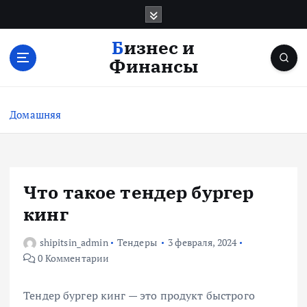
П
е
р
Бизнес и
е
Финансы
й
т
и
Домашняя
к
с
о
д
е
Что такое тендер бургер
р
кинг
ж
и
shipitsin_admin
Тендеры
3 февраля, 2024
м
0 Комментарии
о
м
у
Тендер бургер кинг — это продукт быстрого