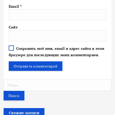
Email
*
Сайт
Сохранить моё имя, email и адрес сайта в этом
браузере для последующих моих комментариев.
Н
а
й
т
и
:
Свежие записи