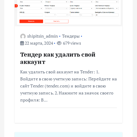
и
я
shipitsin_admin
Тендеры
п
22 марта, 2024
679 views
о
Тендер как удалить свой
аккаунт
з
Как удалить свой аккаунт на Tender: 1.
Войдите в свою учетную запись: Перейдите на
а
сайт Tender (tender.com) и войдите в свою
учетную запись. 2. Нажмите на значок своего
п
профиля: В…
и
с