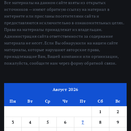
Все материалы на данном сайте взяты из открытых
источников — имеют обратную ссылку на материал в
интернете или присланы посетителями сайта и
предоставляются исключительно в ознакомительных целях.
Права на материалы принадлежат их владельцам.
Администрация сайта ответственности за содержание
материала не несет. Если Вы обнаружили на нашем сайте
материалы, которые нарушают авторские права,
принадлежащие Вам, Вашей компании или организации,
пожалуйста, сообщите нам через форму обратной связи.
Август 2026
Пн
Вт
Ср
Чт
Пт
Сб
Вс
1
2
3
4
5
6
7
8
9