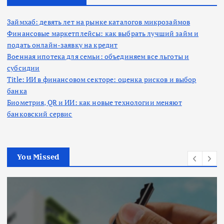
Займхаб: девять лет на рынке каталогов микрозаймов
Финансовые маркетплейсы: как выбрать лучший займ и
подать онлайн-заявку на кредит
Военная ипотека для семьи: объединяем все льготы и
субсидии
Title: ИИ в финансовом секторе: оценка рисков и выбор
банка
Биометрия, QR и ИИ: как новые технологии меняют
банковский сервис
You Missed