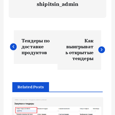
shipitsin_admin
Н
Тендеры по
Как
а
доставке
выигрыват
продуктов
ь открытые
в
тендеры
и
г
Related Posts
а
ц