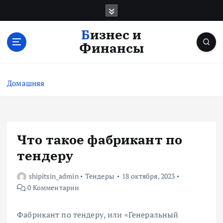
П
е
р
Бизнес и
е
Финансы
й
т
и
Домашняя
к
с
о
д
е
Что такое фабрикант по
р
тендеру
ж
и
shipitsin_admin
Тендеры
18 октября, 2023
м
0 Комментарии
о
м
у
Фабрикант по тендеру, или «Генеральный