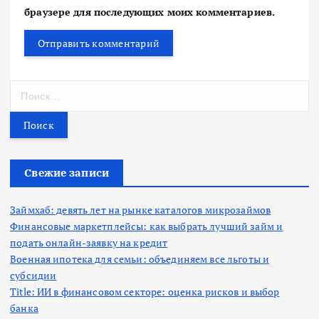
браузере для последующих моих комментариев.
Н
а
й
т
и
:
Свежие записи
Займхаб: девять лет на рынке каталогов микрозаймов
Финансовые маркетплейсы: как выбрать лучший займ и
подать онлайн-заявку на кредит
Военная ипотека для семьи: объединяем все льготы и
субсидии
Title: ИИ в финансовом секторе: оценка рисков и выбор
банка