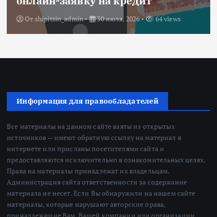
онлайн-заявку на кредит
От
shipitsin_admin
30 июля, 2026
64 views
Информация для правообладателей
Все материалы на данном сайте взяты из открытых
источников — имеют обратную ссылку на материал в
интернете или присланы посетителями сайта и
предоставляются исключительно в ознакомительных целях.
Права на материалы принадлежат их владельцам.
Администрация сайта ответственности за содержание
материала не несет. Если Вы обнаружили на нашем сайте
материалы, которые нарушают авторские права,
принадлежащие Вам, Вашей компании или организации,