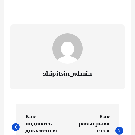
shipitsin_admin
Н
Как
Как
а
подавать
разыгрыва
документы
ется