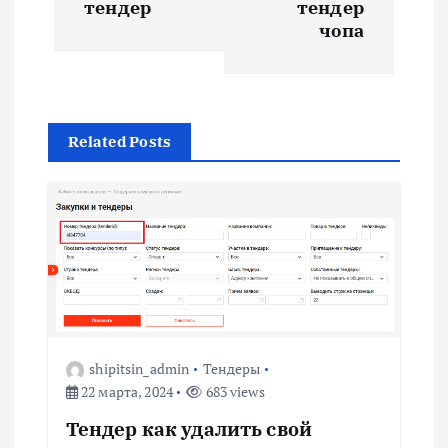
в
тендер
тендер
чопа
и
г
Related Posts
а
ц
и
я
п
shipitsin_admin
Тендеры
22 марта, 2024
683 views
о
Тендер как удалить свой