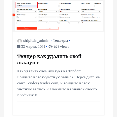
ц
и
я
shipitsin_admin
Тендеры
п
22 марта, 2024
679 views
о
Тендер как удалить свой
аккаунт
з
Как удалить свой аккаунт на Tender: 1.
Войдите в свою учетную запись: Перейдите на
а
сайт Tender (tender.com) и войдите в свою
учетную запись. 2. Нажмите на значок своего
п
профиля: В…
и