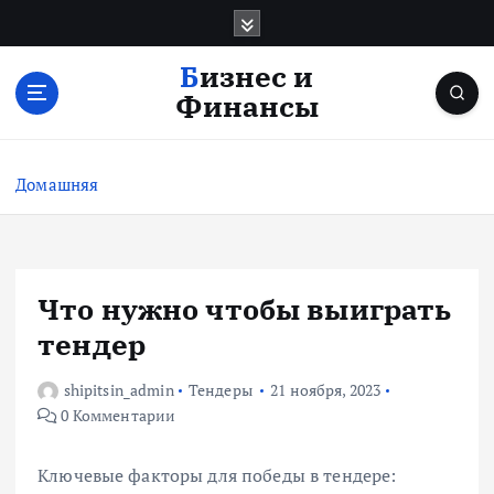
П
е
р
Бизнес и
е
Финансы
й
т
и
Домашняя
к
с
о
д
е
Что нужно чтобы выиграть
р
тендер
ж
и
shipitsin_admin
Тендеры
21 ноября, 2023
м
0 Комментарии
о
м
у
Ключевые факторы для победы в тендере: