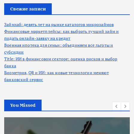
и
:
Свежие записи
Займхаб: девять лет на рынке каталогов микрозаймов
Финансовые маркетплейсы: как выбрать лучший займ и
подать онлайн-заявку на кредит
Военная ипотека для семьи: объединяем все льготы и
субсидии
Title: ИИ в финансовом секторе: оценка рисков и выбор
банка
Биометрия, QR и ИИ: как новые технологии меняют
банковский сервис
You Missed