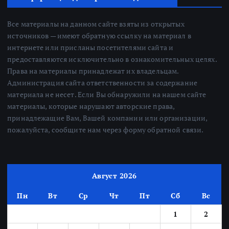
Все материалы на данном сайте взяты из открытых
источников — имеют обратную ссылку на материал в
интернете или присланы посетителями сайта и
предоставляются исключительно в ознакомительных целях.
Права на материалы принадлежат их владельцам.
Администрация сайта ответственности за содержание
материала не несет. Если Вы обнаружили на нашем сайте
материалы, которые нарушают авторские права,
принадлежащие Вам, Вашей компании или организации,
пожалуйста, сообщите нам через форму обратной связи.
Август 2026
Пн
Вт
Ср
Чт
Пт
Сб
Вс
1
2