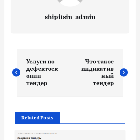
shipitsin_admin
Н
Услуги по
Что такое
а
дефектоск
индикатив
опии
ный
в
тендер
тендер
и
г
Related Posts
а