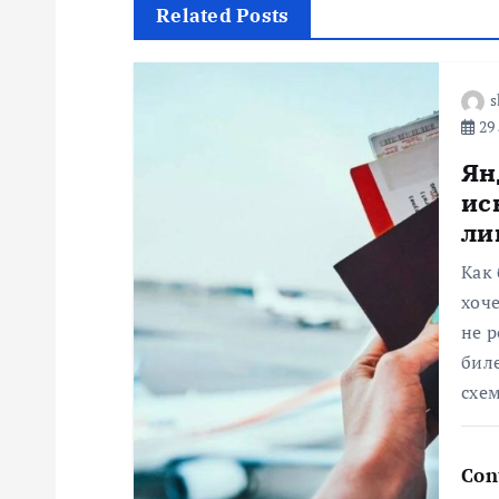
Related Posts
и
г
s
29 
а
Ян
ис
ц
ли
Как 
и
хоче
не р
я
бил
схе
п
о
Con