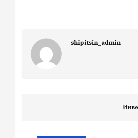
shipitsin_admin
Н
Инве
а
в