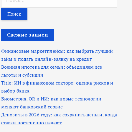
а
й
т
и
Свежие записи
:
Финансовые маркетплейсы: как выбрать лучший
займ и подать онлайн-заявку на кредит
Военная ипотека для семьи: объединяем все
льготы и субсидии
Title: ИИ в финансовом секторе: оценка рисков и
выбор банка
Биометрия, QR и ИИ: как новые технологии
меняют банковский сервис
Депозиты в 2026 году: как сохранить деньги, когда
ставки постепенно падают