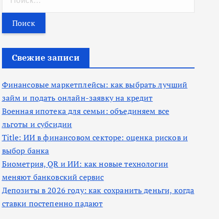
а
й
т
и
Свежие записи
:
Финансовые маркетплейсы: как выбрать лучший
займ и подать онлайн-заявку на кредит
Военная ипотека для семьи: объединяем все
льготы и субсидии
Title: ИИ в финансовом секторе: оценка рисков и
выбор банка
Биометрия, QR и ИИ: как новые технологии
меняют банковский сервис
Депозиты в 2026 году: как сохранить деньги, когда
ставки постепенно падают