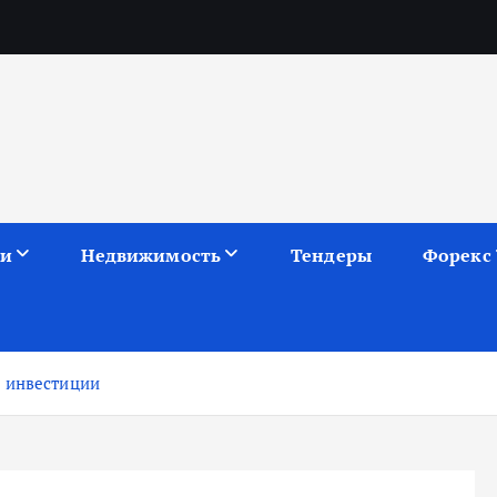
ии
Недвижимость
Тендеры
Форекс
ф инвестиции