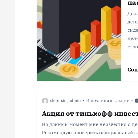
и
па
Дохо
я
день
сиде
п
целы
стро
о
Con
з
а
shipitsin_admin
Инвестиции в акции
п
Акция от тинькофф инвес
и
На данный момент мне неизвестно о д
Рекомендую проверить официальный са