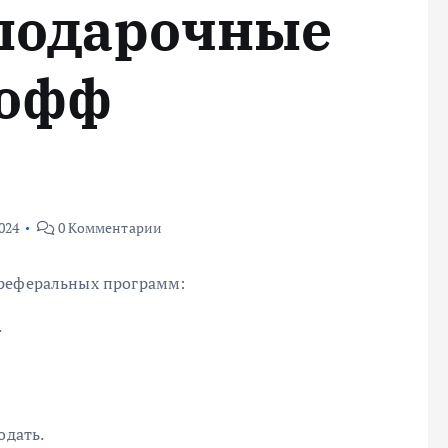
 подарочные
кофф
024
0 Комментарии
 реферальных программ:
.
одать.