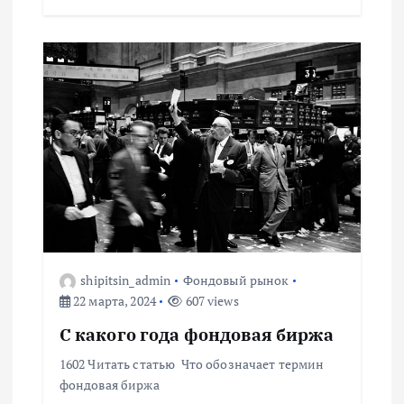
с
я
м
shipitsin_admin
Фондовый рынок
22 марта, 2024
607 views
С какого года фондовая биржа
1602 Читать статью Что обозначает термин
фондовая биржа