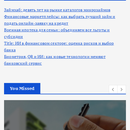
Займхаб: девять лет на рынке каталогов микрозаймов
Финансовые маркетплейсы: как выбрать лучший займ и
подать онлайн-заявку на кредит
Военная ипотека для семьи: объединяем все льготы и
субсидии
Title: ИИ в финансовом секторе: оценка рисков и выбор
банка
Биометрия, QR и ИИ: как новые технологии меняют
банковский сервис
You Missed