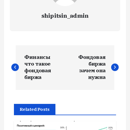
shipitsin_admin
Н
Финансы
Фондовая
а
что такое
биржа
фондовая
зачем она
в
биржа
нужна
и
г
Related Posts
а