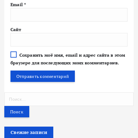
Email
*
Сайт
Сохранить моё имя, email и адрес сайта в этом
браузере для последующих моих комментариев.
Н
а
й
т
и
:
Свежие записи