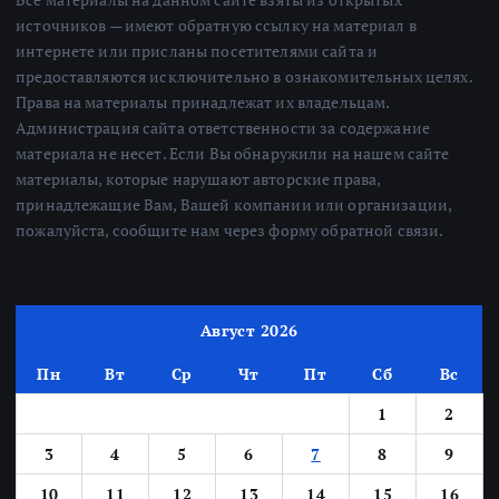
источников — имеют обратную ссылку на материал в
интернете или присланы посетителями сайта и
предоставляются исключительно в ознакомительных целях.
Права на материалы принадлежат их владельцам.
Администрация сайта ответственности за содержание
материала не несет. Если Вы обнаружили на нашем сайте
материалы, которые нарушают авторские права,
принадлежащие Вам, Вашей компании или организации,
пожалуйста, сообщите нам через форму обратной связи.
Август 2026
Пн
Вт
Ср
Чт
Пт
Сб
Вс
1
2
3
4
5
6
7
8
9
10
11
12
13
14
15
16