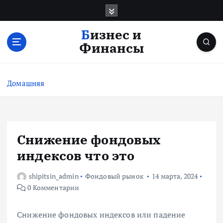
П
е
р
Бизнес и
е
Финансы
й
т
и
Домашняя
к
с
о
д
е
Снижение фондовых
р
индексов что это
ж
и
shipitsin_admin
Фондовый рынок
14 марта, 2024
м
0 Комментарии
о
м
у
Снижение фондовых индексов или падение