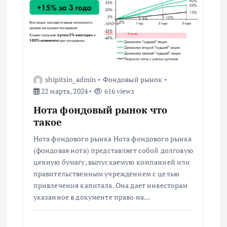
ц
и
я
п
shipitsin_admin
Фондовый рынок
22 марта, 2024
616 views
о
Нота фондовый рынок что
такое
з
Нота фондового рынка Нота фондового рынка
(фондовая нота) представляет собой долговую
а
ценную бумагу, выпускаемую компанией или
правительственным учреждением с целью
п
привлечения капитала. Она дает инвесторам
указанное в документе право на…
и