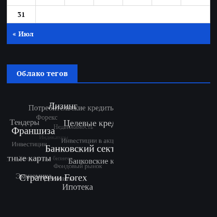
31
« Июл
Облако тегов