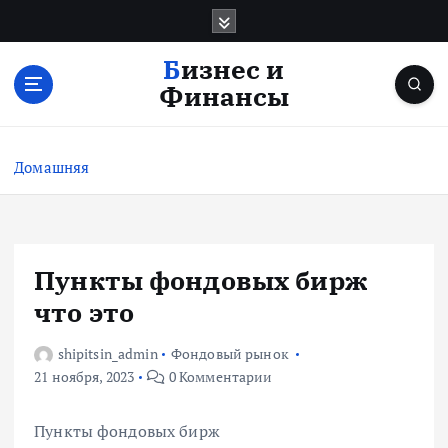
П
е
р
Бизнес и
е
Финансы
й
т
и
Домашняя
к
с
о
д
е
Пункты фондовых бирж
р
что это
ж
и
shipitsin_admin
Фондовый рынок
м
21 ноября, 2023
0 Комментарии
о
м
у
Пункты фондовых бирж