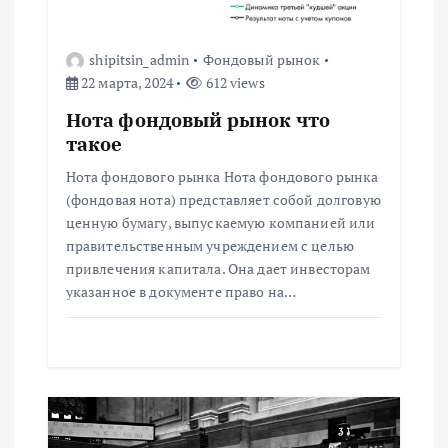
я
п
shipitsin_admin
Фондовый рынок
22 марта, 2024
612 views
о
Нота фондовый рынок что
з
такое
Нота фондового рынка Нота фондового рынка
а
(фондовая нота) представляет собой долговую
ценную бумагу, выпускаемую компанией или
п
правительственным учреждением с целью
привлечения капитала. Она дает инвесторам
и
указанное в документе право на…
с
я
м