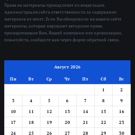
Права на материалы принадлежат их владельцам.
Администрация сайта ответственности за содержание
материала не несет. Если Вы обнаружили на нашем сайте
материалы, которые нарушают авторские права,
принадлежащие Вам, Вашей компании или организации,
пожалуйста, сообщите нам через форму обратной связи.
Август 2026
Пн
Вт
Ср
Чт
Пт
Сб
Вс
1
2
3
4
5
6
7
8
9
10
11
12
13
14
15
16
17
18
19
20
21
22
23
24
25
26
27
28
29
30