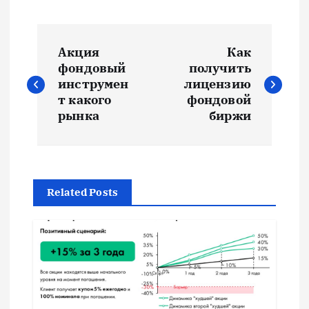
Н
Акция
Как
а
фондовый
получить
инструмен
лицензию
в
т какого
фондовой
рынка
биржи
и
г
Related Posts
а
ц
и