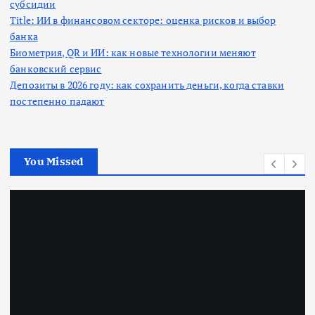
субсидии
Title: ИИ в финансовом секторе: оценка рисков и выбор
банка
Биометрия, QR и ИИ: как новые технологии меняют
банковский сервис
Депозиты в 2026 году: как сохранить деньги, когда ставки
постепенно падают
You Missed