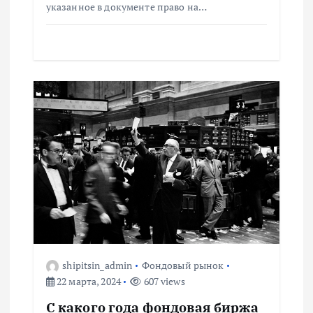
и
указанное в документе право на…
с
я
м
shipitsin_admin
Фондовый рынок
22 марта, 2024
607 views
С какого года фондовая биржа