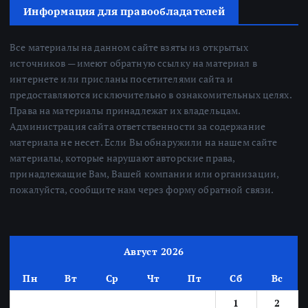
Информация для правообладателей
Все материалы на данном сайте взяты из открытых
источников — имеют обратную ссылку на материал в
интернете или присланы посетителями сайта и
предоставляются исключительно в ознакомительных целях.
Права на материалы принадлежат их владельцам.
Администрация сайта ответственности за содержание
материала не несет. Если Вы обнаружили на нашем сайте
материалы, которые нарушают авторские права,
принадлежащие Вам, Вашей компании или организации,
пожалуйста, сообщите нам через форму обратной связи.
Август 2026
Пн
Вт
Ср
Чт
Пт
Сб
Вс
1
2