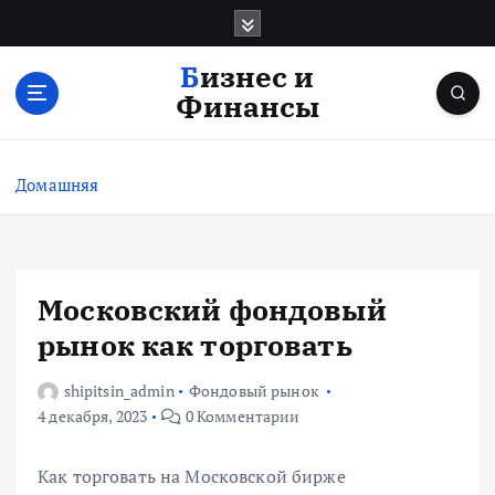
П
е
р
Бизнес и
е
Финансы
й
т
и
Домашняя
к
с
о
д
е
Московский фондовый
р
рынок как торговать
ж
и
shipitsin_admin
Фондовый рынок
м
4 декабря, 2023
0 Комментарии
о
м
у
Как торговать на Московской бирже