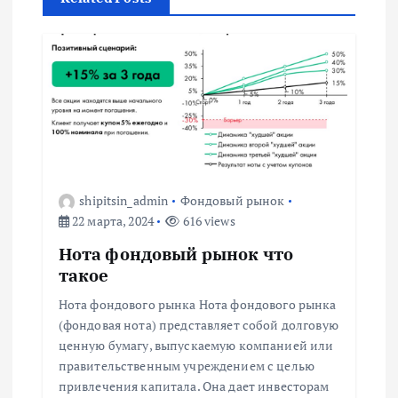
а
ц
и
я
п
shipitsin_admin
Фондовый рынок
22 марта, 2024
616 views
о
Нота фондовый рынок что
з
такое
Нота фондового рынка Нота фондового рынка
а
(фондовая нота) представляет собой долговую
ценную бумагу, выпускаемую компанией или
п
правительственным учреждением с целью
привлечения капитала. Она дает инвесторам