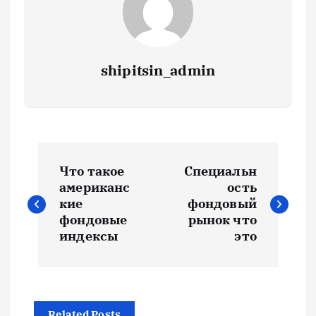
shipitsin_admin
Н
Что такое
Специальн
а
американс
ость
кие
фондовый
в
фондовые
рынок что
индексы
это
и
г
Related Posts