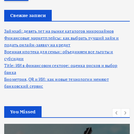
т
и
:
Свежие записи
Займхаб: девять лет на рынке каталогов микрозаймов
Финансовые маркетплейсы: как выбрать лучший займ и
подать онлайн-заявку на кредит
Военная ипотека для семьи: объединяем все льготы и
субсидии
Title: ИИ в финансовом секторе: оценка рисков и выбор
банка
Биометрия, QR и ИИ: как новые технологии меняют
банковский сервис
You Missed