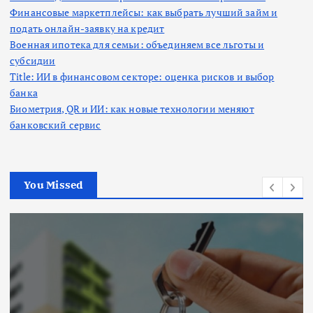
Финансовые маркетплейсы: как выбрать лучший займ и
подать онлайн-заявку на кредит
Военная ипотека для семьи: объединяем все льготы и
субсидии
Title: ИИ в финансовом секторе: оценка рисков и выбор
банка
Биометрия, QR и ИИ: как новые технологии меняют
банковский сервис
You Missed