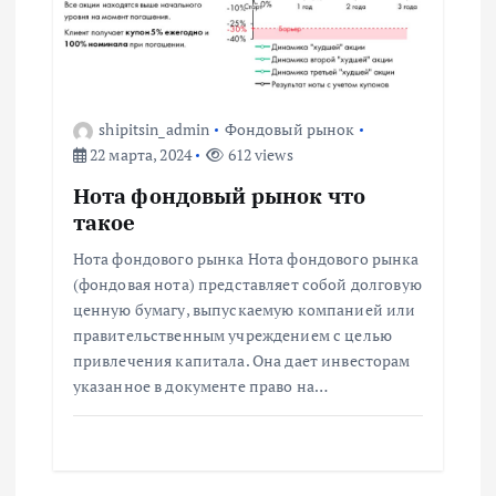
я
п
о
shipitsin_admin
Фондовый рынок
22 марта, 2024
612 views
з
Нота фондовый рынок что
а
такое
Нота фондового рынка Нота фондового рынка
п
(фондовая нота) представляет собой долговую
ценную бумагу, выпускаемую компанией или
и
правительственным учреждением с целью
привлечения капитала. Она дает инвесторам
с
указанное в документе право на…
я