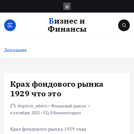
П
е
р
Бизнес и
е
Финансы
й
т
и
Домашняя
к
с
о
д
е
Крах фондового рынка
р
1929 что это
ж
и
shipitsin_admin
Фондовый рынок
м
6 октября, 2023
0 Комментарии
о
м
у
Крах фондового рынка 1929 года