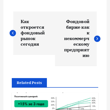
Н
Как
Фондовой
а
откроется
бирже как
фондовый
к
в
рынок
некоммерч
сегодня
ескому
и
предприят
ию
г
а
Related Posts
ц
и