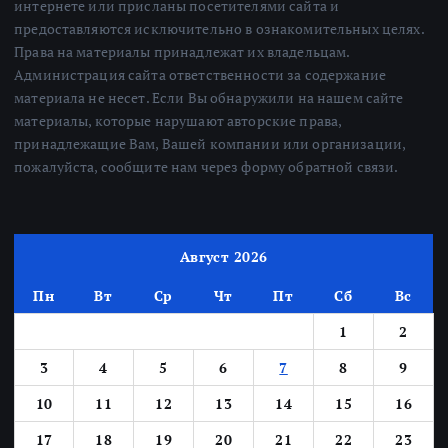
интернете или присланы посетителями сайта и
предоставляются исключительно в ознакомительных целях.
Права на материалы принадлежат их владельцам.
Администрация сайта ответственности за содержание
материала не несет. Если Вы обнаружили на нашем сайте
материалы, которые нарушают авторские права,
принадлежащие Вам, Вашей компании или организации,
пожалуйста, сообщите нам через форму обратной связи.
Август 2026
Пн
Вт
Ср
Чт
Пт
Сб
Вс
1
2
3
4
5
6
7
8
9
10
11
12
13
14
15
16
17
18
19
20
21
22
23