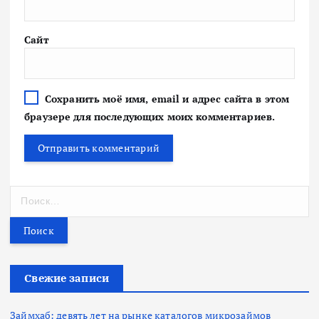
Сайт
Сохранить моё имя, email и адрес сайта в этом
браузере для последующих моих комментариев.
Н
а
й
т
и
:
Свежие записи
Займхаб: девять лет на рынке каталогов микрозаймов