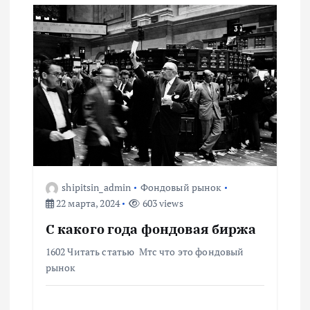
м
shipitsin_admin
Фондовый рынок
22 марта, 2024
603 views
С какого года фондовая биржа
1602 Читать статью Мтс что это фондовый
рынок