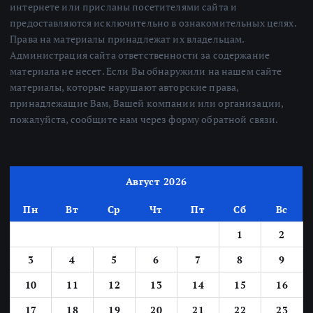
интернете или присланы посетителями сайта и
предоставляются исключительно в ознакомительных целях.
Права на материалы принадлежат их владельцам.
Администрация сайта ответственности за содержание
материала не несет. Если Вы обнаружили на нашем сайте
материалы, которые нарушают авторские права,
принадлежащие Вам, Вашей компании или организации,
пожалуйста, сообщите нам через форму обратной связи.
Август 2026
Пн
Вт
Ср
Чт
Пт
Сб
Вс
1
2
3
4
5
6
7
8
9
10
11
12
13
14
15
16
17
18
19
20
21
22
23