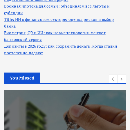
Военная ипотека для семьи: объединяем все льготы и
субсидии
Title: ИИ в финансовом секторе: оценка рисков и выбор
банка
Биометрия, QR и ИИ: как новые технологии меняют
банковский сервис
Депозиты в 2026 году: как сохранить деньги, когда ставки
постепенно падают
You Missed