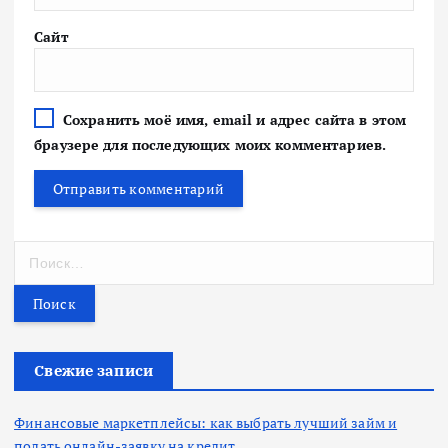
Сайт
Сохранить моё имя, email и адрес сайта в этом
браузере для последующих моих комментариев.
Н
а
й
т
и
:
Свежие записи
Финансовые маркетплейсы: как выбрать лучший займ и
подать онлайн-заявку на кредит