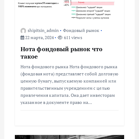
я
п
shipitsin_admin
Фондовый рынок
22 марта, 2024
611 views
о
Нота фондовый рынок что
з
такое
Нота фондового рынка Нота фондового рынка
а
(фондовая нота) представляет собой долговую
ценную бумагу, выпускаемую компанией или
п
правительственным учреждением с целью
привлечения капитала. Она дает инвесторам
и
указанное в документе право на…
с
я