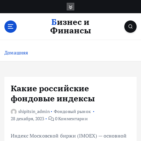
П
е
р
Бизнес и
е
Финансы
й
т
и
Домашняя
к
с
о
д
е
Какие российские
р
фондовые индексы
ж
и
shipitsin_admin
Фондовый рынок
м
28 декабря, 2023
0 Комментарии
о
м
у
Индекс Московской биржи (IMOEX) — основной