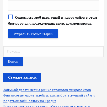
Сохранить моё имя, email и адрес сайта в этом
браузере для последующих моих комментариев.
Н
а
й
т
и
:
Свежие записи
Займхаб: девять лет на рынке каталогов микрозаймов
Финансовые маркетплейсы: как выбрать лучший займ и
подать онлайн-заявку на кредит
Военная ипотека для семьи: объединяем все льготы и