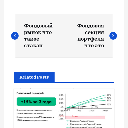
Н
Фондовый
Фондовая
а
рынок что
секция
такое
портфеля
в
стакан
что это
и
г
Related Posts
а
ц
и