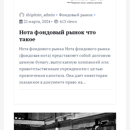
я
п
shipitsin_admin
Фондовый рынок
22 марта, 2024
613 views
о
Нота фондовый рынок что
такое
з
Нота фондового рынка Нота фондового рынка
(фондовая нота) представляет собой долговую
а
ценную бумагу, выпускаемую компанией или
правительственным учреждением с целью
п
привлечения капитала. Она дает инвесторам
указанное в документе право на…
и
с
я