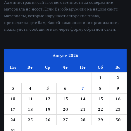
Администрация сайта ответственности за содержание
материала не несет. Если Вы обнаружили на нашем сайте
материалы, которые нарушают авторские права,
принадлежащие Вам, Вашей компании или организации,
пожалуйста, сообщите нам через форму обратной связи.
Август 2026
Пн
Вт
Ср
Чт
Пт
Сб
Вс
1
2
3
4
5
6
7
8
9
10
11
12
13
14
15
16
17
18
19
20
21
22
23
24
25
26
27
28
29
30
31