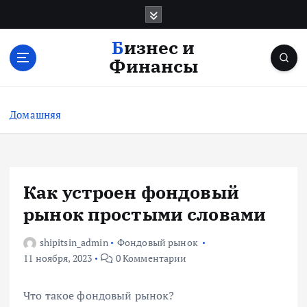
П
е
р
Бизнес и
е
Финансы
й
т
и
Домашняя
к
с
о
д
е
Как устроен фондовый
р
рынок простыми словами
ж
и
shipitsin_admin
Фондовый рынок
м
11 ноября, 2023
0 Комментарии
о
м
у
Что такое фондовый рынок?