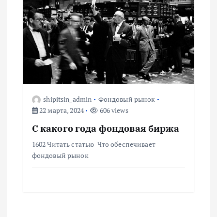
м
shipitsin_admin
Фондовый рынок
22 марта, 2024
606 views
С какого года фондовая биржа
1602 Читать статью Что обеспечивает
фондовый рынок