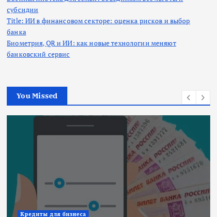
субсидии
Title: ИИ в финансовом секторе: оценка рисков и выбор
банка
Биометрия, QR и ИИ: как новые технологии меняют
банковский сервис
You Missed
Ипотека