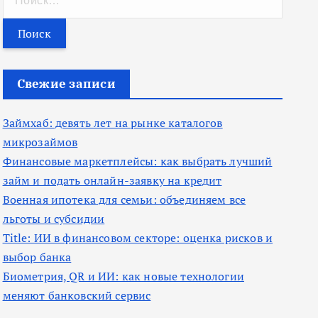
а
й
т
и
Свежие записи
:
Займхаб: девять лет на рынке каталогов
микрозаймов
Финансовые маркетплейсы: как выбрать лучший
займ и подать онлайн-заявку на кредит
Военная ипотека для семьи: объединяем все
льготы и субсидии
Title: ИИ в финансовом секторе: оценка рисков и
выбор банка
Биометрия, QR и ИИ: как новые технологии
меняют банковский сервис