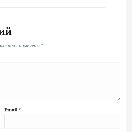
ий
ные поля помечены
*
Email
*