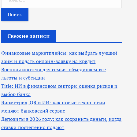
а
й
т
и
Свежие записи
:
Финансовые маркетплейсы: как выбрать лучший
займ и подать онлайн-заявку на кредит
Военная ипотека для семьи: объединяем все
льготы и субсидии
Title: ИИ в финансовом секторе: оценка рисков и
выбор банка
Биометрия, QR и ИИ: как новые технологии
меняют банковский сервис
Депозиты в 2026 году: как сохранить деньги, когда
ставки постепенно падают