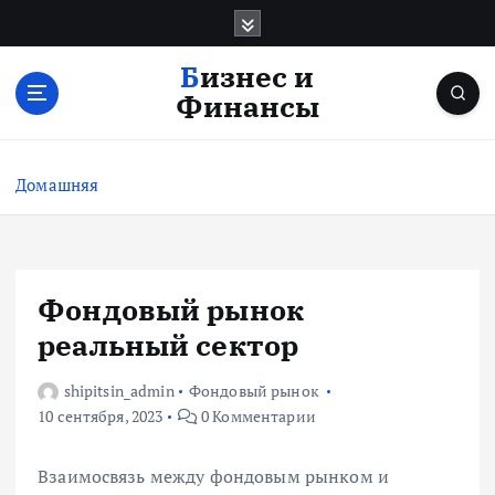
П
е
р
Бизнес и
е
Финансы
й
т
и
Домашняя
к
с
о
д
е
Фондовый рынок
р
реальный сектор
ж
и
shipitsin_admin
Фондовый рынок
м
10 сентября, 2023
0 Комментарии
о
м
у
Взаимосвязь между фондовым рынком и