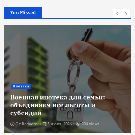
You Missed
Новости
:
Title: ИИ в финансовом сект
оценка рисков и выбор банк
От
Redactor
18 июня, 2026
224 views